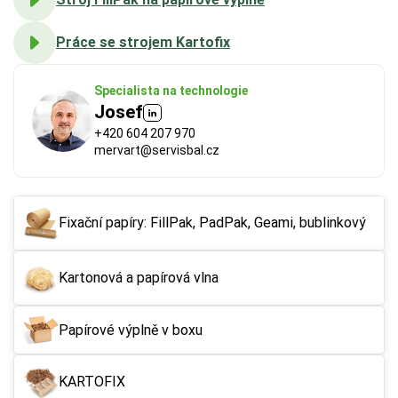
Práce se strojem Kartofix
Specialista na technologie
Josef
+420 604 207 970
mervart@servisbal.cz
FSC®
 (Forest Stewardship Council) zaručuje, že 
použitý papír nebo karton pochází z odpovědně a 
Fixační papíry: FillPak, PadPak, Geami, bublinkový
udržitelně spravovaných lesů. Výrobky s tímto 
označením podporují šetrné hospodaření 
Kartonová a papírová vlna
s přírodními zdroji.
Papírové výplně v boxu
Více o ekologických certifikátech
KARTOFIX