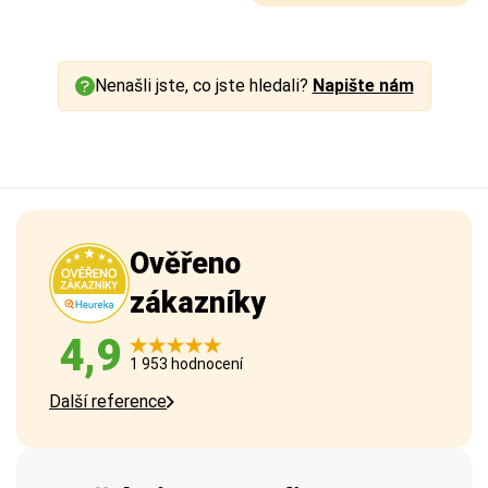
Nenašli jste, co jste hledali?
Napište nám
Ověřeno
zákazníky
4,9
1 953 hodnocení
Další reference