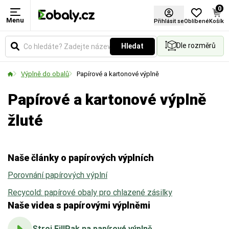
0
Menu
Materiál
Barva
Certifikace FSC®
Přihlásit se
Oblíbené
Košík
Dle rozměrů
Hledat
Zvolte typ materiálu podle požadované pevnosti,
Vyberte si barevné provedení obalů a balicích
vzhledu nebo ekologických vlastností obalu.
materiálů podle vašich preferencí.
Výplně do obalů
Papírové a kartonové výplně
Papírové a kartonové výplně
žluté
Naše články o papírových výplních
Porovnání papírových výplní
Recycold: papírové obaly pro chlazené zásilky
Naše videa s papírovými výplněmi
Stroj FillPak na papírové výplně