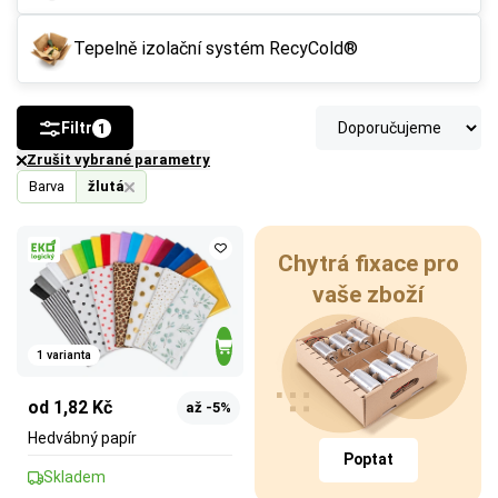
Tepelně izolační systém RecyCold®
Filtr
1
Zrušit vybrané parametry
Barva
žlutá
Chytrá fixace pro
vaše zboží
1 varianta
od 1,82 Kč
až -5%
Hedvábný papír
Poptat
Skladem