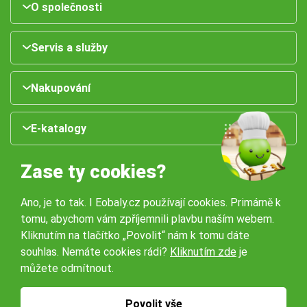
O společnosti
Servis a služby
Nakupování
E-katalogy
Zase ty cookies?
Ano, je to tak. I Eobaly.cz používají cookies. Primárně k
tomu, abychom vám zpříjemnili plavbu naším webem.
Kliknutím na tlačítko „Povolit“ nám k tomu dáte
souhlas. Nemáte cookies rádi?
Kliknutím zde
je
Naše pobočky:
můžete odmítnout.
Obchodní podmínky
Ochrana osobníchů údajů
Povolit vše