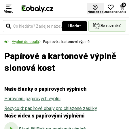
0
Menu
Materiál
Barva
Certifikace FSC®
Přihlásit se
Oblíbené
Košík
Dle rozměrů
Hledat
Zvolte typ materiálu podle požadované pevnosti,
Vyberte si barevné provedení obalů a balicích
vzhledu nebo ekologických vlastností obalu.
materiálů podle vašich preferencí.
Výplně do obalů
Papírové a kartonové výplně
Papírové a kartonové výplně
slonová kost
Naše články o papírových výplních
Porovnání papírových výplní
Recycold: papírové obaly pro chlazené zásilky
Naše videa s papírovými výplněmi
Stroj FillPak na papírové výplně