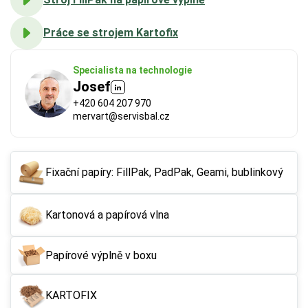
Práce se strojem Kartofix
Specialista na technologie
Josef
+420 604 207 970
mervart@servisbal.cz
FSC®
 (Forest Stewardship Council) zaručuje, že 
použitý papír nebo karton pochází z odpovědně a 
Fixační papíry: FillPak, PadPak, Geami, bublinkový
udržitelně spravovaných lesů. Výrobky s tímto 
označením podporují šetrné hospodaření 
Kartonová a papírová vlna
s přírodními zdroji.
Papírové výplně v boxu
Více o ekologických certifikátech
KARTOFIX