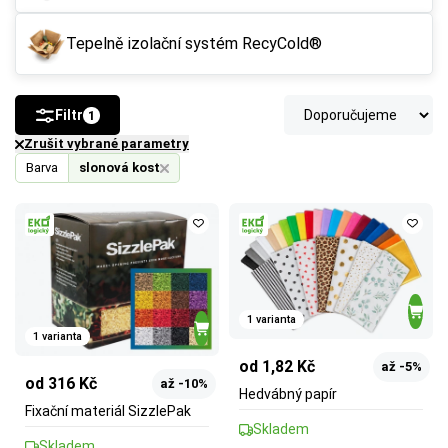
Tepelně izolační systém RecyCold®
Filtr
1
Zrušit vybrané parametry
Barva
slonová kost
1 varianta
1 varianta
od 1,82 Kč
až -5%
od 316 Kč
až -10%
Hedvábný papír
Fixační materiál SizzlePak
Skladem
Skladem