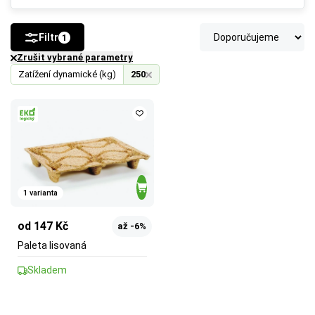
Filtr
1
Zrušit vybrané parametry
Zatížení dynamické (kg)
250
1 varianta
od 147 Kč
až -6%
Paleta lisovaná
Skladem