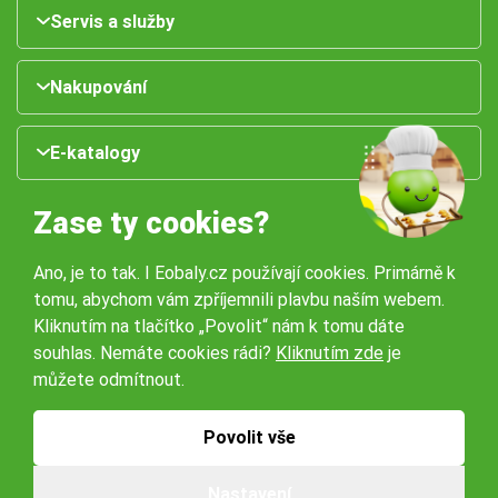
Servis a služby
Nakupování
E-katalogy
Zase ty cookies?
Ano, je to tak. I Eobaly.cz používají cookies. Primárně k
tomu, abychom vám zpříjemnili plavbu naším webem.
Kliknutím na tlačítko „Povolit“ nám k tomu dáte
souhlas. Nemáte cookies rádi?
Kliknutím zde
je
Naše pobočky:
můžete odmítnout.
Obchodní podmínky
Ochrana osobníchů údajů
Povolit vše
Nastavení