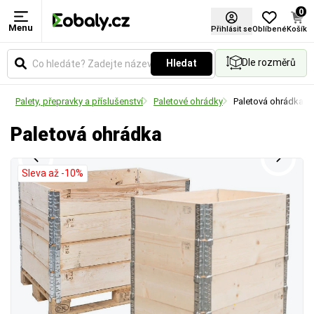
0
Menu
Rozměry
Přihlásit se
Oblíbené
Košík
Dle rozměrů
Hledat
Udává vnější půdorysné rozměry palety v
milimetrech a její formátový typ (např. EUR, US
Palety, přepravky a příslušenství
Paletové ohrádky
Paletová ohrádka
nebo kontejnerový), což je klíčové pro plánování
ložné plochy a přepravu.
Paletová ohrádka
Sleva až -10%