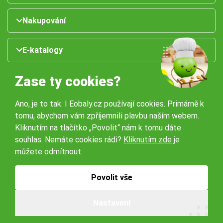
Nakupování
E-katalogy
Zase ty cookies?
Ano, je to tak. I Eobaly.cz používají cookies. Primárně k
tomu, abychom vám zpříjemnili plavbu naším webem.
Kliknutím na tlačítko „Povolit“ nám k tomu dáte
souhlas. Nemáte cookies rádi?
Kliknutím zde
je
Naše pobočky:
můžete odmítnout.
Obchodní podmínky
Ochrana osobníchů údajů
Povolit vše
Nastavení
© 2026 Servisbal Obaly s.r.o. Všechna práva vyhrazena.