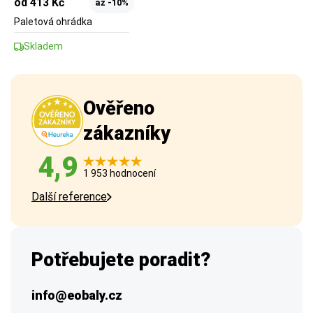
od 413 Kč
až -10%
Paletová ohrádka
Skladem
Ověřeno
zákazníky
4,9
1 953 hodnocení
Další reference
Potřebujete poradit?
info@eobaly.cz