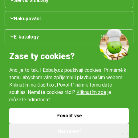
Servis a služby
Nakupování
E-katalogy
Zase ty cookies?
Ano, je to tak. I Eobaly.cz používají cookies. Primárně k
tomu, abychom vám zpříjemnili plavbu naším webem.
Kliknutím na tlačítko „Povolit“ nám k tomu dáte
souhlas. Nemáte cookies rádi?
Kliknutím zde
je
Naše pobočky:
můžete odmítnout.
Obchodní podmínky
Ochrana osobníchů údajů
Povolit vše
Nastavení
© 2026 Servisbal Obaly s.r.o. Všechna práva vyhrazena.