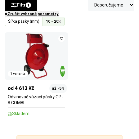
Filtr
1
Zrušit vybrané parametry
Šířka pásky (mm)
10 - 20
1 varianta
od 4 613 Kč
až -5%
Odvinovač vázací pásky OP-
8 COMBI
Skladem