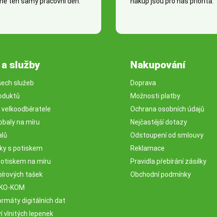
e ten samý pracovní den.
nákup jsou pro nás priorita.
 a služby
Nakupování
šech služeb
Doprava
oduktů
Možnosti platby
o velkoodběratele
Ochrana osobních údajů
obaly na míru
Nejčastější dotazy
alů
Odstoupení od smlouvy
sky s potiskem
Reklamace
potiskem na míru
Pravidla přebírání zásilky
pírových tašek
Obchodní podmínky
EKO-KOM
rmáty digitálních dat
 vlnitých lepenek