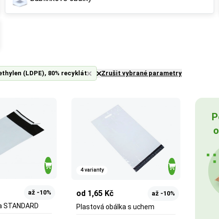
ethylen (LDPE), 80% recyklát
Zrušit vybrané parametry
P
o
4 varianty
až -10%
od 1,65 Kč
až -10%
ka STANDARD
Plastová obálka s uchem