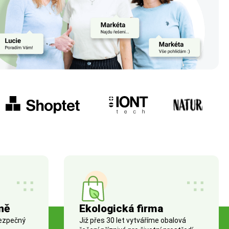
ně
Ekologická firma
bezpečný
Již přes 30 let vytváříme obalová