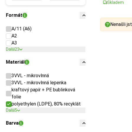
Skladem
Formát
Nenašli jst
A/11 (A6)
A2
A3
Další
23
Materiál
3VVL - mikrovlnná
3VVL - mikrovlnná lepenka
kraftový papír + PE bublinková
folie
polyethylen (LDPE), 80% recyklát
Další
5
Barva