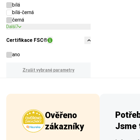
bílá
bílá-černá
černá
Další
7
Certifikace FSC®
ano
Zrušit vybrané parametry
Potřeb
Ověřeno
Jsme t
zákazníky