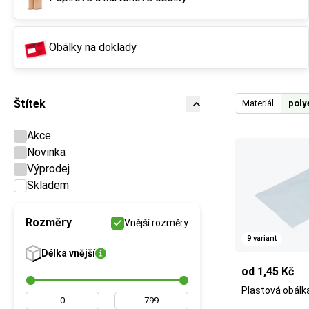
Obálky na doklady
Štítek
Materiál
poly
Akce
Novinka
Výprodej
Skladem
Rozměry
Vnější rozměry
9 variant
Délka
vnější
od 1,45 Kč
Plastová obál
-