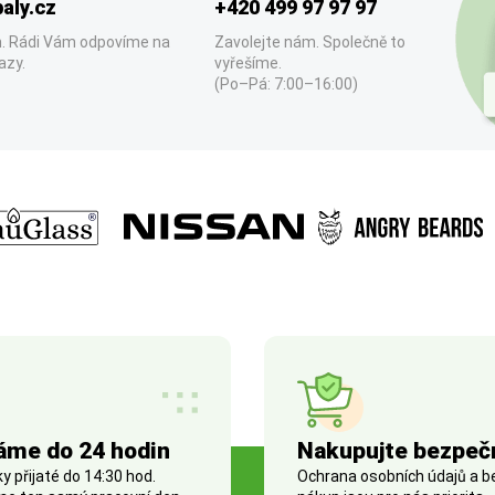
aly.cz
+420 499 97 97 97
. Rádi Vám odpovíme na
Zavolejte nám. Společně to
azy.
vyřešíme.
(Po–Pá: 7:00–16:00)
áme do 24 hodin
Nakupujte bezpeč
 přijaté do 14:30 hod.
Ochrana osobních údajů a 