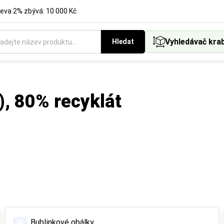
eva 2% zbývá: 10 000 Kč
Vyhledávač kra
Hledat
), 80% recyklát
Bublinkové obálky