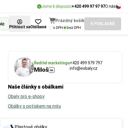
Jsme k dispozici
+420 499 97 97 97
O nás
Prázdný košík
bic
K POKLADNĚ
Přihlásit se
Oblíbené
s DPH
bez DPH
Ředitel marketingu
+420 499 979 797
info@eobaly.cz
Miloš
Naše články s obálkami
Obaly pro e-shopy
Obálky s potiskem na míru
Plastové obálky