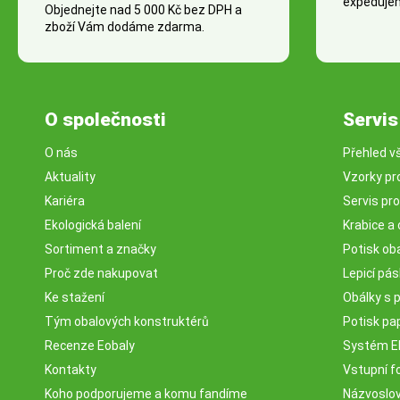
expedujem
Objednejte nad 5 000 Kč bez DPH a
zboží Vám dodáme zdarma.
O společnosti
Servis
O nás
Přehled v
Aktuality
Vzorky pr
Kariéra
Servis pr
Ekologická balení
Krabice a 
Sortiment a značky
Potisk ob
Proč zde nakupovat
Lepicí pá
Ke stažení
Obálky s 
Tým obalových konstruktérů
Potisk pa
Recenze Eobaly
Systém 
Kontakty
Vstupní fo
Koho podporujeme a komu fandíme
Názvosloví