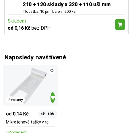
210 + 120 sklady x 320 + 110 uši mm
Tloušťka: 10 µm, balení: 200 ks
Skladem
od 0,16 Kč
bez DPH
Naposledy navštívené
2 varianty
od 0,14 Kč
až -10%
Mikrotenové tašky v roli
Skladem