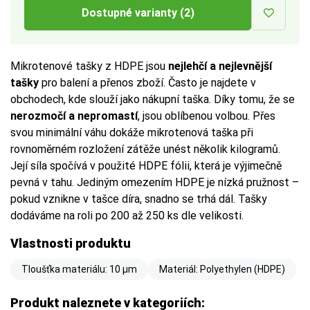
Dostupné varianty (2)
Mikrotenové tašky z HDPE jsou
nejlehčí a nejlevnější
tašky
pro balení a přenos zboží. Často je najdete v
obchodech, kde slouží jako nákupní taška. Díky tomu, že se
nerozmočí a nepromastí
, jsou oblíbenou volbou. Přes
svou minimální váhu dokáže mikrotenová taška při
rovnoměrném rozložení zátěže unést několik kilogramů.
Její síla spočívá v použité HDPE fólii, která je výjimečně
pevná v tahu. Jediným omezením HDPE je nízká pružnost –
pokud vznikne v tašce díra, snadno se trhá dál. Tašky
dodáváme na roli po 200 až 250 ks dle velikosti.
Vlastnosti produktu
Tloušťka materiálu: 10 µm
Materiál: Polyethylen (HDPE)
Produkt naleznete v kategoriích: