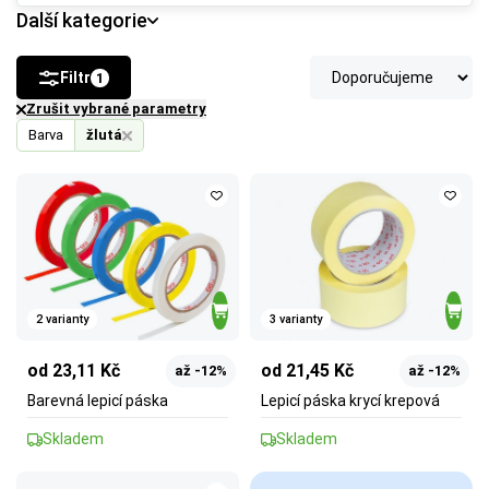
Další kategorie
Filtr
1
Zrušit vybrané parametry
Barva
žlutá
2 varianty
3 varianty
od 23,11 Kč
od 21,45 Kč
až -12%
až -12%
Barevná lepicí páska
Lepicí páska krycí krepová
Skladem
Skladem