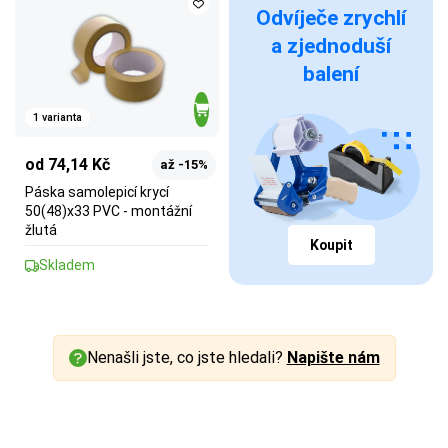
Odvíječe zrychlí
a zjednoduší
balení
1 varianta
od 74,14 Kč
až -15%
Páska samolepicí krycí
50(48)x33 PVC - montážní
žlutá
Koupit
Skladem
Nenašli jste, co jste hledali?
Napište nám