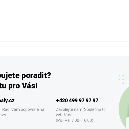
ujete poradit?
u pro Vás!
aly.cz
+420 499 97 97 97
. Rádi Vám odpovíme na
Zavolejte nám. Společně to
azy.
vyřešíme.
(Po–Pá: 7:00–16:00)