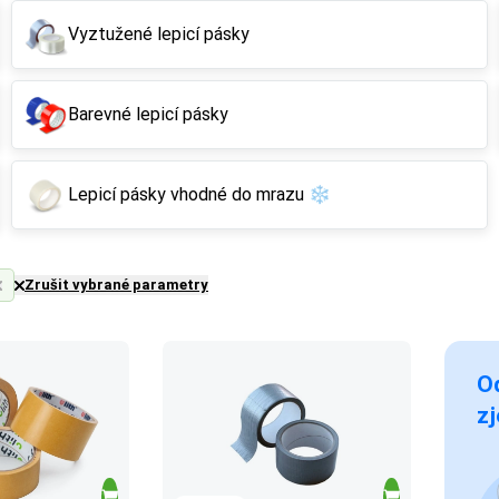
Vyztužené lepicí pásky
Barevné lepicí pásky
Lepicí pásky vhodné do mrazu ❄
Zrušit vybrané parametry
Od
zj