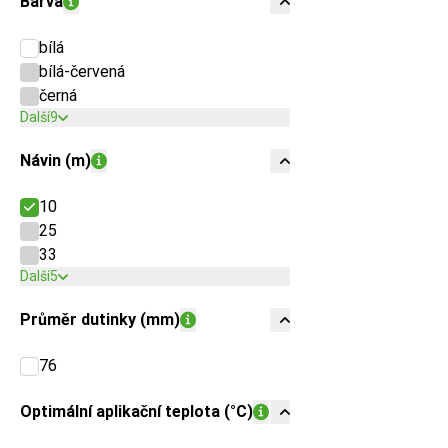
Barva
bílá
bílá-červená
černá
Další
9
Návin (m)
10
25
33
Další
5
Průměr dutinky (mm)
76
Optimální aplikační teplota (°C)