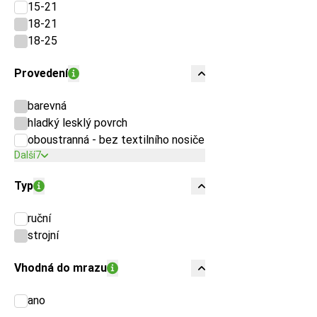
15-21
18-21
18-25
Provedení
barevná
hladký lesklý povrch
oboustranná - bez textilního nosiče
Další
7
Typ
ruční
strojní
Vhodná do mrazu
ano