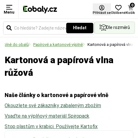
0
Menu
Materiál
Barva
Certifikace FSC®
Přihlásit se
Oblíbené
Košík
Dle rozměrů
Hledat
Zvolte typ materiálu podle požadované pevnosti,
Vyberte si barevné provedení obalů a balicích
vzhledu nebo ekologických vlastností obalu.
materiálů podle vašich preferencí.
Výplně do obalů
Papírové a kartonové výplně
Kartonová a papírová vlna
Kartonová a papírová vlna
růžová
Naše články o kartonové a papírové vlně
Okouzlete své zákazníky zabaleným zbožím
Vsaďte na výplňový materiál Spiropack
Stop plastům v krabici. Používejte Kartofix