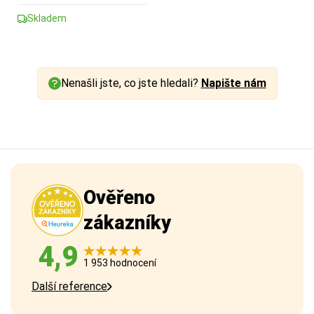
Skladem
Nenašli jste, co jste hledali?
Napište nám
Ověřeno
zákazníky
4,9
1 953 hodnocení
Další reference