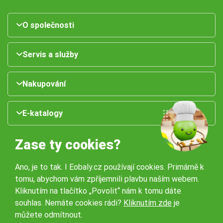
O společnosti
Servis a služby
Nakupování
E-katalogy
Zase ty cookies?
Ano, je to tak. I Eobaly.cz používají cookies. Primárně k
tomu, abychom vám zpříjemnili plavbu naším webem.
Kliknutím na tlačítko „Povolit“ nám k tomu dáte
souhlas. Nemáte cookies rádi?
Kliknutím zde
je
Naše pobočky:
můžete odmítnout.