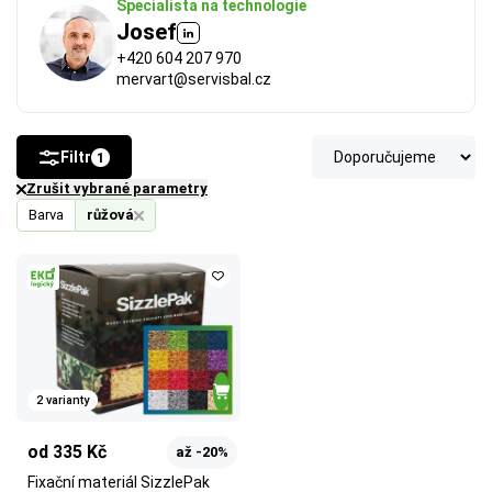
Specialista na technologie
Josef
+420 604 207 970
mervart@servisbal.cz
Filtr
1
Zrušit vybrané parametry
Barva
růžová
FSC®
 (Forest Stewardship Council) zaručuje, že 
použitý papír nebo karton pochází z odpovědně a 
udržitelně spravovaných lesů. Výrobky s tímto 
označením podporují šetrné hospodaření 
s přírodními zdroji.
2 varianty
Více o ekologických certifikátech
od 335 Kč
až -20%
Fixační materiál SizzlePak