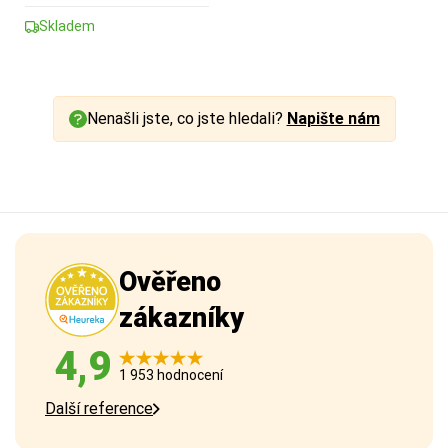
Skladem
Nenašli jste, co jste hledali?
Napište nám
Ověřeno
zákazníky
4,9
1 953 hodnocení
Další reference