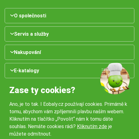
O společnosti
Servis a služby
Nakupování
E-katalogy
Zase ty cookies?
Ano, je to tak. I Eobaly.cz používají cookies. Primárně k
tomu, abychom vám zpříjemnili plavbu naším webem.
Kliknutím na tlačítko „Povolit“ nám k tomu dáte
souhlas. Nemáte cookies rádi?
Kliknutím zde
je
Naše pobočky:
můžete odmítnout.