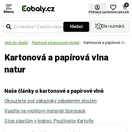
0
Menu
Materiál
Barva
Certifikace FSC®
Přihlásit se
Oblíbené
Košík
Dle rozměrů
Hledat
Zvolte typ materiálu podle požadované pevnosti,
Vyberte si barevné provedení obalů a balicích
vzhledu nebo ekologických vlastností obalu.
materiálů podle vašich preferencí.
Výplně do obalů
Papírové a kartonové výplně
Kartonová a papírová vlna
Kartonová a papírová vlna
natur
Naše články o kartonové a papírové vlně
Okouzlete své zákazníky zabaleným zbožím
Vsaďte na výplňový materiál Spiropack
Stop plastům v krabici. Používejte Kartofix