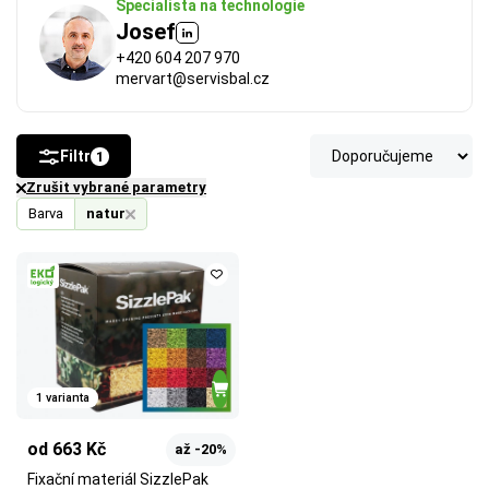
Specialista na technologie
Josef
+420 604 207 970
mervart@servisbal.cz
Filtr
1
Zrušit vybrané parametry
Barva
natur
FSC®
 (Forest Stewardship Council) zaručuje, že 
použitý papír nebo karton pochází z odpovědně a 
udržitelně spravovaných lesů. Výrobky s tímto 
označením podporují šetrné hospodaření 
s přírodními zdroji.
1 varianta
Více o ekologických certifikátech
od 663 Kč
až -20%
Fixační materiál SizzlePak