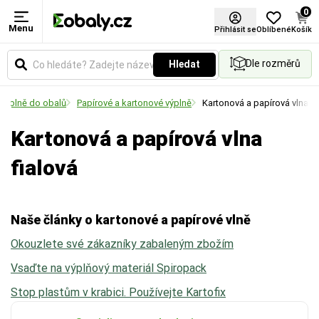
0
Menu
Materiál
Barva
Certifikace FSC®
Přihlásit se
Oblíbené
Košík
Dle rozměrů
Hledat
Zvolte typ materiálu podle požadované pevnosti,
Vyberte si barevné provedení obalů a balicích
vzhledu nebo ekologických vlastností obalu.
materiálů podle vašich preferencí.
Výplně do obalů
Papírové a kartonové výplně
Kartonová a papírová vlna
Kartonová a papírová vlna
fialová
Naše články o kartonové a papírové vlně
Okouzlete své zákazníky zabaleným zbožím
Vsaďte na výplňový materiál Spiropack
Stop plastům v krabici. Používejte Kartofix