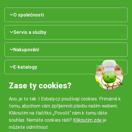
O společnosti
Servis a služby
Nakupování
E-katalogy
Zase ty cookies?
Ano, je to tak. I Eobaly.cz používají cookies. Primárně k
tomu, abychom vám zpříjemnili plavbu naším webem.
Kliknutím na tlačítko „Povolit“ nám k tomu dáte
souhlas. Nemáte cookies rádi?
Kliknutím zde
je
Naše pobočky:
můžete odmítnout.