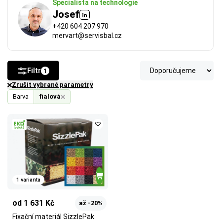
Specialista na technologie
Josef
+420 604 207 970
mervart@servisbal.cz
Filtr
1
Zrušit vybrané parametry
Barva
fialová
FSC®
 (Forest Stewardship Council) zaručuje, že 
použitý papír nebo karton pochází z odpovědně a 
udržitelně spravovaných lesů. Výrobky s tímto 
označením podporují šetrné hospodaření 
s přírodními zdroji.
1 varianta
Více o ekologických certifikátech
od 1 631 Kč
až -20%
Fixační materiál SizzlePak