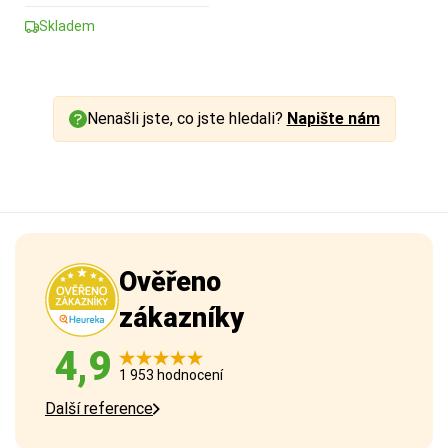
Skladem
Nenašli jste, co jste hledali?
Napište nám
Ověřeno
zákazníky
4,9
1 953 hodnocení
Další reference