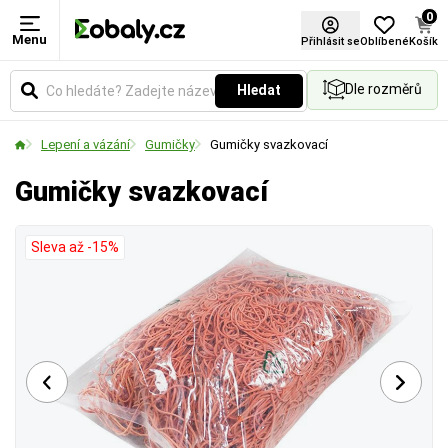
0
Menu
Přihlásit se
Oblíbené
Košík
Dle rozměrů
Hledat
Lepení a vázání
Gumičky
Gumičky svazkovací
Gumičky svazkovací
Sleva až -15%