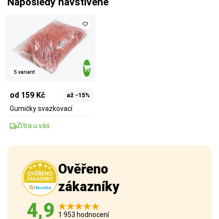
Naposledy navštívené
5 variant
od 159 Kč
až -15%
Gumičky svazkovací
Zítra u vás
Ověřeno
zákazníky
4,9
1 953 hodnocení