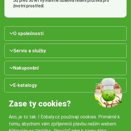
Již přes 30 let vytváříme obalová řešení příznivá pro
životní prostředí.
O společnosti
Servis a služby
Nakupování
E-katalogy
Zase ty cookies?
Ano, je to tak. I Eobaly.cz používají cookies. Primárně k
tomu, abychom vám zpříjemnili plavbu naším webem.
Kliknutím na tlačítko „Povolit“ nám k tomu dáte