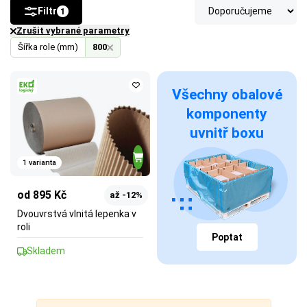
Filtr
1
Zrušit vybrané parametry
Šířka role (mm)
800
Všechny obalové
komponenty
uvnitř boxu
1 varianta
od 895 Kč
až -12%
Dvouvrstvá vlnitá lepenka v
roli
Poptat
Skladem