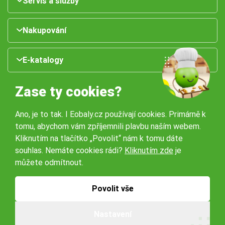
Servis a služby
Nakupování
E-katalogy
Zase ty cookies?
Ano, je to tak. I Eobaly.cz používají cookies. Primárně k
tomu, abychom vám zpříjemnili plavbu naším webem.
Kliknutím na tlačítko „Povolit“ nám k tomu dáte
souhlas. Nemáte cookies rádi?
Kliknutím zde
je
Naše pobočky:
můžete odmítnout.
Obchodní podmínky
Ochrana osobníchů údajů
Povolit vše
Nastavení
© 2026 Servisbal Obaly s.r.o. Všechna práva vyhrazena.