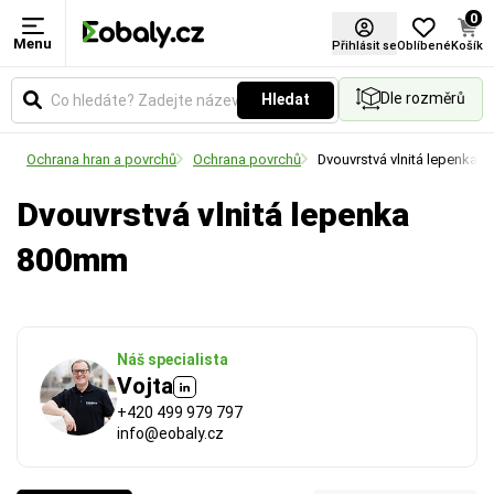
0
Menu
Šířka role (mm)
Návin (m)
Přihlásit se
Oblíbené
Košík
Dle rozměrů
Hledat
Udává celkovou šířku role v milimetrech. Vyberte si
Udává celkovou délku materiálu namotaného na
rozměr podle velikosti balených předmětů nebo
jedné roli v metrech.
Ochrana hran a povrchů
Ochrana povrchů
Dvouvrstvá vlnitá lepenka
palet.
Dvouvrstvá vlnitá lepenka
800mm
Náš specialista
Vojta
+420 499 979 797
info@eobaly.cz