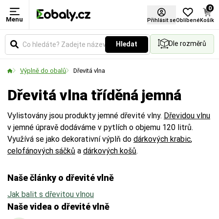
0
Menu
Provedení
Přihlásit se
Oblíbené
Košík
Dle rozměrů
Hledat
Označuje specifickou úpravu, strukturu nebo
funkční vlastnosti materiálu (např. zpevnění vlákny,
Výplně do obalů
Dřevitá vlna
povrchovou texturu či sníženou hlučnost).
Dřevitá vlna tříděná jemná
Vylistovány jsou produkty jemné dřevité vlny.
Dřevidou vlnu
v jemné úpravě dodáváme v pytlích o objemu 120 litrů.
Využívá se jako dekorativní výplň do
dárkových krabic
,
celofánových sáčků
a
dárkových košů
.
Naše články o dřevité vlně
Jak balit s dřevitou vlnou
Naše videa o dřevité vlně