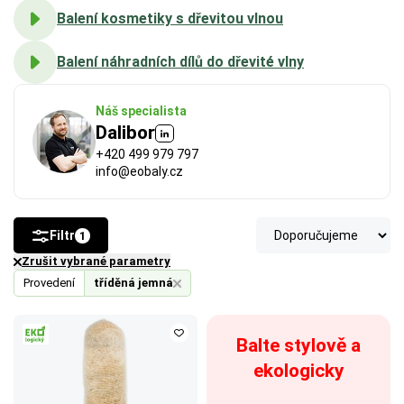
Balení kosmetiky s dřevitou vlnou
Balení náhradních dílů do dřevité vlny
Náš specialista
Dalibor
+420 499 979 797
info@eobaly.cz
Filtr
1
Zrušit vybrané parametry
Provedení
tříděná jemná
Balte stylově a
ekologicky