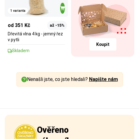
1 varianta
od 351 Kč
až -15%
Dřevitá vlna 4 kg - jemný řez
v pytli
Koupit
Skladem
Nenašli jste, co jste hledali?
Napište nám
Ověřeno