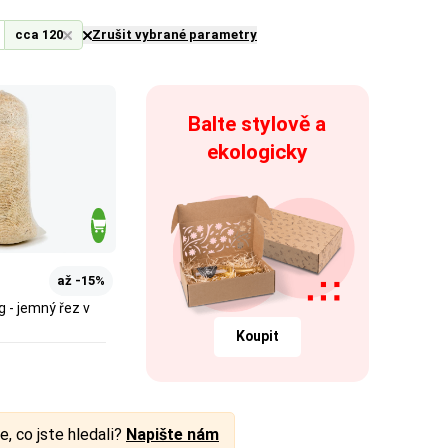
cca 120
Zrušit vybrané parametry
Balte stylově a
ekologicky
až -15%
g - jemný řez v
Koupit
e, co jste hledali?
Napište nám