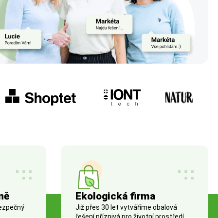
ně
Ekologická firma
bezpečný
Již přes 30 let vytváříme obalová
řešení příznivá pro životní prostředí.