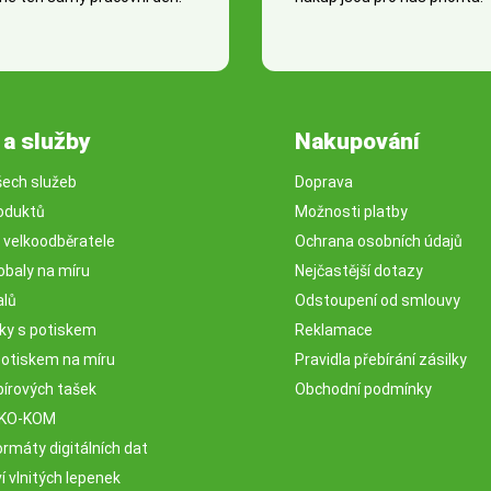
 a služby
Nakupování
šech služeb
Doprava
oduktů
Možnosti platby
o velkoodběratele
Ochrana osobních údajů
obaly na míru
Nejčastější dotazy
alů
Odstoupení od smlouvy
sky s potiskem
Reklamace
potiskem na míru
Pravidla přebírání zásilky
pírových tašek
Obchodní podmínky
EKO-KOM
rmáty digitálních dat
 vlnitých lepenek