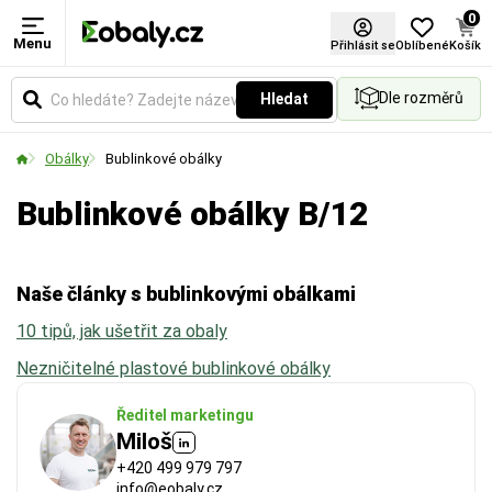
0
Menu
Délka
Šířka
Formát
Přihlásit se
Oblíbené
Košík
Dle rozměrů
Hledat
Udává reálnou vnitřní délku obálky. Klíčový rozměr
Udává reálnou vnitřní šířku obálky. Klíčový rozměr
Vyberte si produkt podle standardních formátů.
pro ověření, zda se váš produkt bezpečně a
pro ověření, zda se váš produkt bezpečně a
Obálky
Bublinkové obálky
pohodlně vejde dovnitř.
pohodlně vejde dovnitř.
Bublinkové obálky B/12
Naše články s bublinkovými obálkami
10 tipů, jak ušetřit za obaly
Nezničitelné plastové bublinkové obálky
Ředitel marketingu
Miloš
+420 499 979 797
info@eobaly.cz