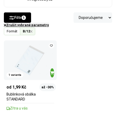
Filtr
1
Zrušit vybrané parametry
Formát
B/12
1 varianta
od 1,99 Kč
až -30%
Bublinková obálka
STANDARD
Zítra u vás