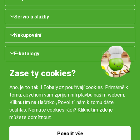
Servis a služby
Nakupování
E-katalogy
Zase ty cookies?
Ano, je to tak. I Eobaly.cz používají cookies. Primárně k
tomu, abychom vám zpříjemnili plavbu naším webem.
Kliknutím na tlačítko „Povolit“ nám k tomu dáte
souhlas. Nemáte cookies rádi?
Kliknutím zde
je
Naše pobočky:
můžete odmítnout.
Obchodní podmínky
Ochrana osobníchů údajů
Povolit vše