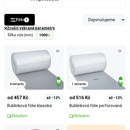
Filtr
1
Zrušit vybrané parametry
Šířka role (mm)
1000
4 varianty
1 varianta
od 457 Kč
od 516 Kč
až -12%
až -12%
Bublinková fólie klasická
Bublinková fólie perforovaná
Skladem
Skladem