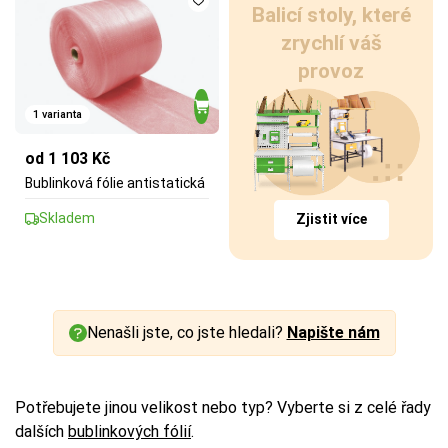
Balicí stoly, které
zrychlí váš
provoz
1 varianta
od 1 103 Kč
Bublinková fólie antistatická
Skladem
Zjistit více
Nenašli jste, co jste hledali?
Napište nám
Potřebujete jinou velikost nebo typ? Vyberte si z celé řady
dalších
bublinkových fólií
.