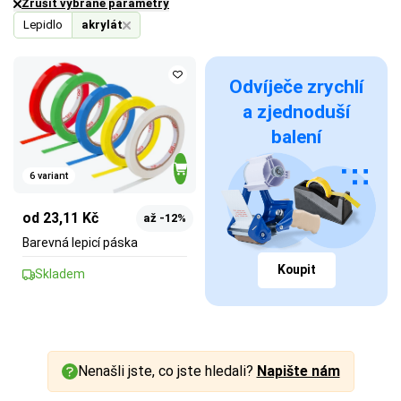
Zrušit vybrané parametry
Lepidlo
akrylát
Odvíječe zrychlí
a zjednoduší
balení
6 variant
od 23,11 Kč
až -12%
Barevná lepicí páska
Koupit
Skladem
Nenašli jste, co jste hledali?
Napište nám