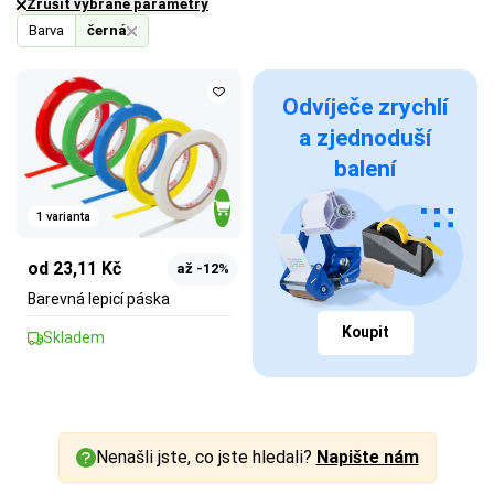
Zrušit vybrané parametry
Barva
černá
Odvíječe zrychlí
a zjednoduší
balení
1 varianta
od 23,11 Kč
až -12%
Barevná lepicí páska
Koupit
Skladem
Nenašli jste, co jste hledali?
Napište nám