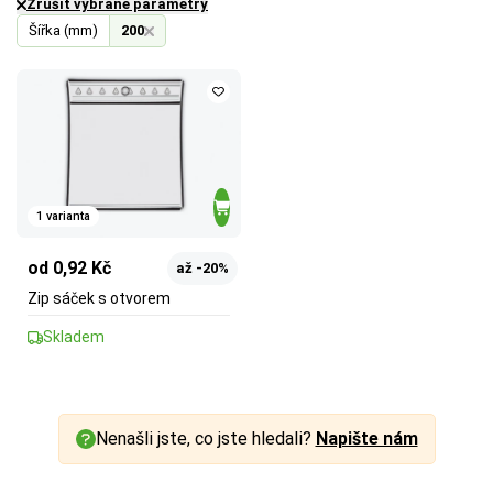
Zrušit vybrané parametry
Šířka (mm)
200
1 varianta
od 0,92 Kč
až -20%
Zip sáček s otvorem
Skladem
Nenašli jste, co jste hledali?
Napište nám