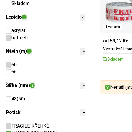
Skladem
Lepidlo
1 varianta
akrylát
hotmelt
od 53,12 Kč
Výstražná lepic
Návin (m)
Skladem
60
66
Šířka (mm)
Nenašli jst
48(50)
Potisk
FRAGILE-KŘEHKÉ