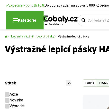
Expedice v pondělí 10.8.
Do dopravy zdarma zbývá: 5 000 Kč
Jedno
Kategorie
Lepení a vázání
Lepicí pásky
Výstražné lepicí pásky
Výstražné lepicí pásky 
Štítek
Potisk
HANDL
Akce
Novinka
Výprodej