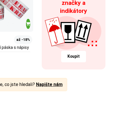
značky a
indikátory
až -18%
í páska s nápisy
Koupit
e, co jste hledali?
Napište nám