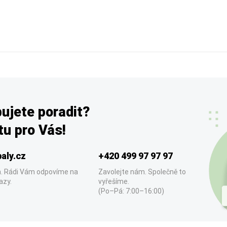
ujete poradit?
u pro Vás!
aly.cz
+420 499 97 97 97
. Rádi Vám odpovíme na
Zavolejte nám. Společně to
azy.
vyřešíme.
(Po–Pá: 7:00–16:00)