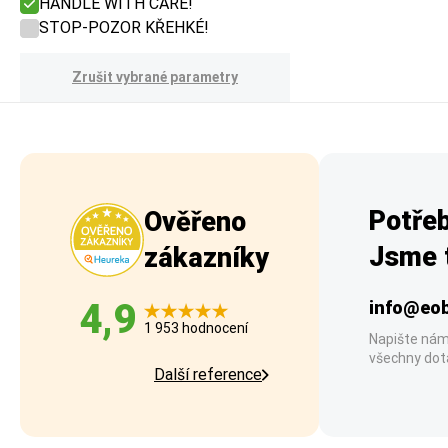
HANDLE WITH CARE!
STOP-POZOR KŘEHKÉ!
Zrušit vybrané parametry
Potřeb
Ověřeno
Jsme t
zákazníky
4,9
info@eob
1 953 hodnocení
Napište nám
všechny dot
Další reference