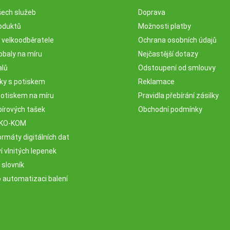
šech služeb
Doprava
oduktů
Možnosti platby
o velkoodběratele
Ochrana osobních údajů
obaly na míru
Nejčastější dotazy
alů
Odstoupení od smlouvy
sky s potiskem
Reklamace
potiskem na míru
Pravidla přebírání zásilky
pírových tašek
Obchodní podmínky
EKO-KOM
rmáty digitálních dat
 vlnitých lepenek
 slovník
o automatizaci balení