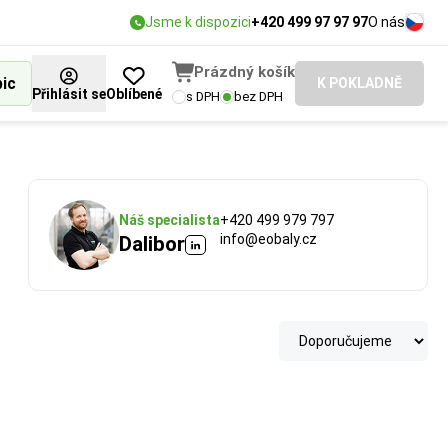
Jsme k dispozici
+420 499 97 97 97
O nás
Prázdný košík
bic
K POKLADNĚ
Přihlásit se
Oblíbené
s DPH
bez DPH
Náš specialista
+420 499 979 797
info@eobaly.cz
Dalibor