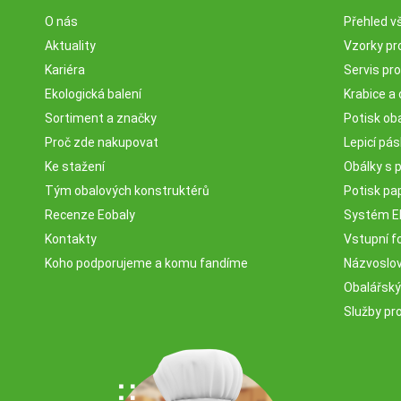
O nás
Přehled v
Aktuality
Vzorky pr
Kariéra
Servis pr
Ekologická balení
Krabice a 
Sortiment a značky
Potisk ob
Proč zde nakupovat
Lepicí pá
Ke stažení
Obálky s 
Tým obalových konstruktérů
Potisk pa
Recenze Eobaly
Systém 
Kontakty
Vstupní fo
Koho podporujeme a komu fandíme
Názvosloví
Obalářský
Služby pr