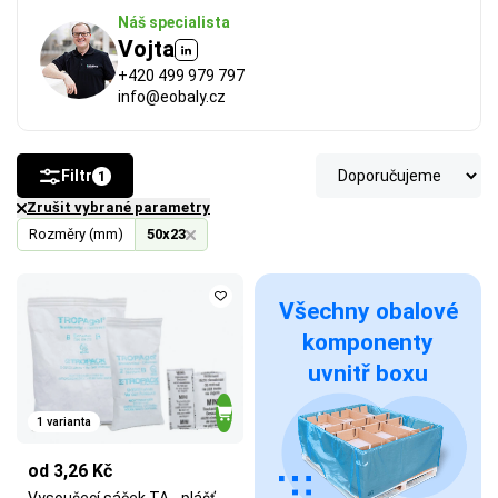
Náš specialista
Vojta
+420 499 979 797
info@eobaly.cz
Filtr
1
Zrušit vybrané parametry
Rozměry (mm)
50x23
Všechny obalové
komponenty
uvnitř boxu
1 varianta
od 3,26 Kč