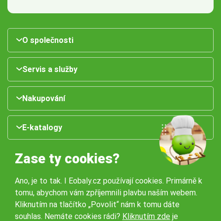
O společnosti
Servis a služby
Nakupování
E-katalogy
Zase ty cookies?
Ano, je to tak. I Eobaly.cz používají cookies. Primárně k
tomu, abychom vám zpříjemnili plavbu naším webem.
Kliknutím na tlačítko „Povolit“ nám k tomu dáte
souhlas. Nemáte cookies rádi?
Kliknutím zde
je
Naše pobočky: