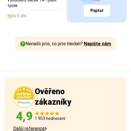
Vysoušecí sáček TA - plášť
tyvek
Poptat
Do 5 dní
Nenašli jste, co jste hledali?
Napište nám
Ověřeno
zákazníky
4,9
1 953 hodnocení
Další reference