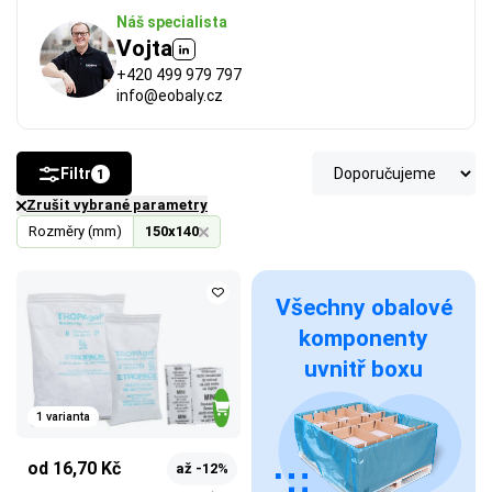
Náš specialista
Vojta
+420 499 979 797
info@eobaly.cz
Filtr
1
Zrušit vybrané parametry
Rozměry (mm)
150x140
Všechny obalové
komponenty
uvnitř boxu
1 varianta
od 16,70 Kč
až -12%