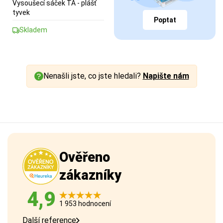
Vysoušecí sáček TA - plášť
tyvek
Poptat
Skladem
Nenašli jste, co jste hledali?
Napište nám
Ověřeno
zákazníky
4,9
1 953 hodnocení
Další reference