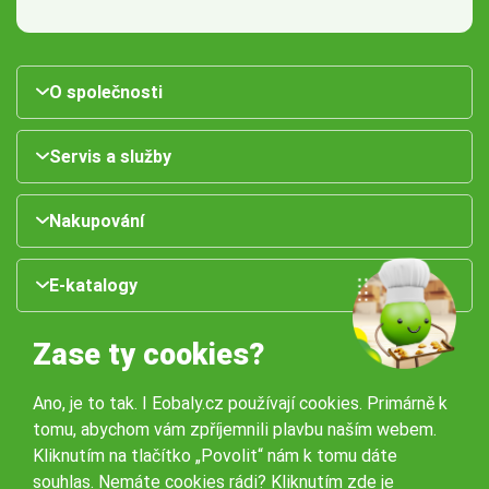
O společnosti
Servis a služby
Nakupování
E-katalogy
Zase ty cookies?
Ano, je to tak. I Eobaly.cz používají cookies. Primárně k
tomu, abychom vám zpříjemnili plavbu naším webem.
Kliknutím na tlačítko „Povolit“ nám k tomu dáte
souhlas. Nemáte cookies rádi?
Kliknutím zde
je
Naše pobočky: