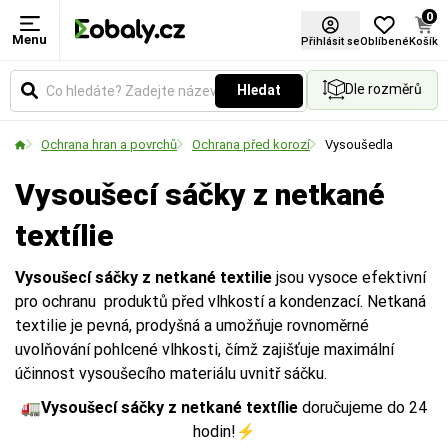
0
Menu
Materiál
Rozměry (mm)
Provedení
Přihlásit se
Oblíbené
Košík
Dle rozměrů
Hledat
Zvolte typ materiálu podle požadované pevnosti,
Udává vnější půdorysné rozměry palety v
Označuje specifickou úpravu, strukturu nebo
vzhledu nebo ekologických vlastností obalu.
milimetrech a její formátový typ (např. EUR, US
funkční vlastnosti materiálu (např. zpevnění vlákny,
Ochrana hran a povrchů
Ochrana před korozí
Vysoušedla
nebo kontejnerový), což je klíčové pro plánování
povrchovou texturu či sníženou hlučnost).
ložné plochy a přepravu.
Vysoušecí sáčky z netkané
textílie
Vysoušecí sáčky z netkané textilie
jsou vysoce efektivní
pro ochranu produktů před vlhkostí a kondenzací. Netkaná
textilie je pevná, prodyšná a umožňuje rovnoměrné
uvolňování pohlcené vlhkosti, čímž zajišťuje maximální
účinnost vysoušecího materiálu uvnitř sáčku.
🚛
Vysoušecí sáčky z netkané textílie
doručujeme do 24
hodin!⚡