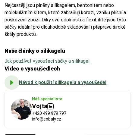
Nejčastěji jsou plněny silikagelem, bentonitem nebo
molekulárním sítem, které zabraňují korozi, vzniku plísní a
poškození zboží. Díky své odolnosti a flexibilitě jsou tyto
sáčky ideální pro dlouhodobé skladování i přepravu široké
škály produktů.
Naše články o silikagelu
Jak používat vysoušecí sáčky a silikagel
Video o vysoušedlech
Návod k použití silikagelu a vysoušedel
Náš specialista
Vojta
+420 499 979 797
info@eobaly.cz