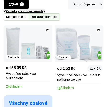
Filtr
1
Zrušit vybrané parametry
Materiál sáčku
netkaná textilie
1 varianta
8 variant
od 55,09 Kč
od 2,52 Kč
až -12%
Vysoušecí sáček se
Vysoušecí sáček VA - plášť z
silikagelem
netkané textilie
Skladem
Skladem
Všechny obalové