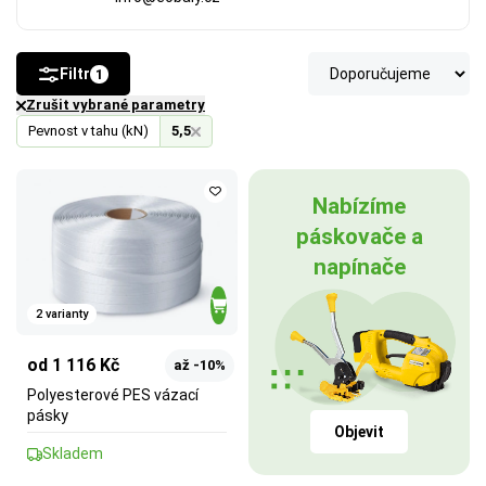
Filtr
1
Zrušit vybrané parametry
Pevnost v tahu (kN)
5,5
Nabízíme
páskovače a
napínače
2 varianty
od 1 116 Kč
až -10%
Polyesterové PES vázací
pásky
Objevit
Skladem