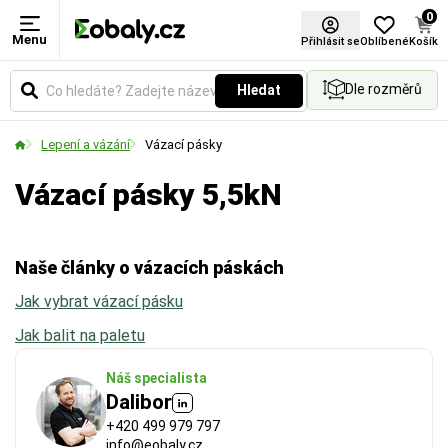
0
Menu
Materiál
Šířka (mm)
Tloušťka materiálu (mm)
Přihlásit se
Oblíbené
Košík
Dle rozměrů
Hledat
Zvolte typ materiálu podle požadované pevnosti,
Udává šířku pásky nebo materiálu v milimetrech.
Udává sílu fólie v mikronech. Vyšší hodnota
vzhledu nebo ekologických vlastností obalu.
Vyberte si rozměr podle požadované pevnosti
znamená větší pevnost a odolnost proti protržení.
Lepení a vázání
Vázací pásky
spoje a velikosti balených předmětů.
Vázací pásky 5,5kN
Naše články o vázacích páskách
Jak vybrat vázací pásku
Jak balit na paletu
Náš specialista
Dalibor
+420 499 979 797
info@eobaly.cz