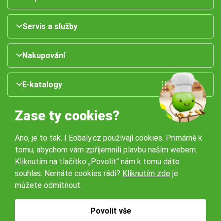
Servis a služby
Nakupování
E-katalogy
Zase ty cookies?
Ano, je to tak. I Eobaly.cz používají cookies. Primárně k
tomu, abychom vám zpříjemnili plavbu naším webem.
Kliknutím na tlačítko „Povolit“ nám k tomu dáte
souhlas. Nemáte cookies rádi?
Kliknutím zde
je
Naše pobočky:
můžete odmítnout.
Obchodní podmínky
Ochrana osobníchů údajů
Povolit vše