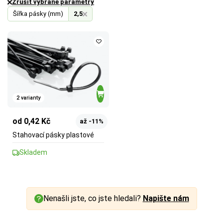
Zrušit vybrané parametry
Šířka pásky (mm)
2,5
2 varianty
od 0,42 Kč
až -11%
Stahovací pásky plastové
Skladem
Nenašli jste, co jste hledali?
Napište nám