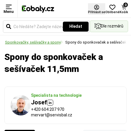
0
Menu
Použití
Přihlásit se
Oblíbené
Košík
Dle rozměrů
Hledat
Určuje způsob aplikace fólie. Vyberte si variantu
pro ruční balení, nebo pro použití v balicích strojích.
í
Sponkovačky, sešívačky a spony
Spony do sponkovaček a sešívaček
Spony do sponkovaček a
sešívaček 11,5mm
Specialista na technologie
Josef
+420 604 207 970
mervart@servisbal.cz