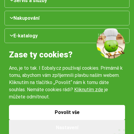
Servis a služby
Nakupování
E-katalogy
Zase ty cookies?
Ano, je to tak. I Eobaly.cz používají cookies. Primárně k
tomu, abychom vám zpříjemnili plavbu naším webem.
Kliknutím na tlačítko „Povolit“ nám k tomu dáte
souhlas. Nemáte cookies rádi?
Kliknutím zde
je
Naše pobočky:
můžete odmítnout.
Obchodní podmínky
Ochrana osobníchů údajů
Povolit vše
Nastavení
© 2026 Servisbal Obaly s.r.o. Všechna práva vyhrazena.