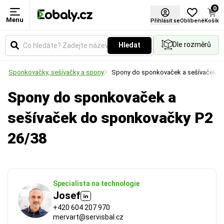
0
Menu
Použití
Přihlásit se
Oblíbené
Košík
Dle rozměrů
Hledat
Určuje způsob aplikace fólie. Vyberte si variantu
pro ruční balení, nebo pro použití v balicích strojích.
í
Sponkovačky, sešívačky a spony
Spony do sponkovaček a sešívaček
Spony do sponkovaček a
sešívaček do sponkovačky P2
26/38
Specialista na technologie
Josef
+420 604 207 970
mervart@servisbal.cz