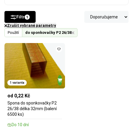
Filtr
1
Zrušit vybrané parametry
Použití
do sponkovačky P2 26/38
1 varianta
od 0,22 Kč
Spona do sponkovačky P2
26/38 délka 32mm (balení
6500 ks)
Do 10 dní