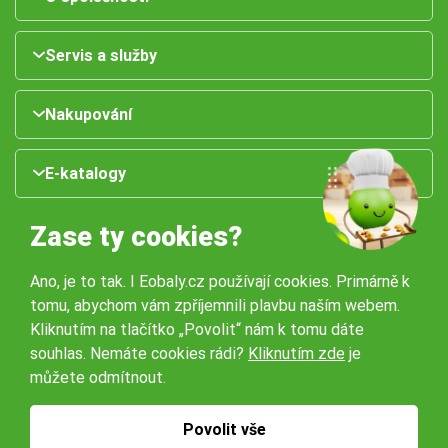
Servis a služby
Nakupování
E-katalogy
Zase ty cookies?
Ano, je to tak. I Eobaly.cz používají cookies. Primárně k
tomu, abychom vám zpříjemnili plavbu naším webem.
Kliknutím na tlačítko „Povolit“ nám k tomu dáte
souhlas. Nemáte cookies rádi?
Kliknutím zde
je
Naše pobočky:
můžete odmítnout.
Obchodní podmínky
Ochrana osobníchů údajů
Povolit vše