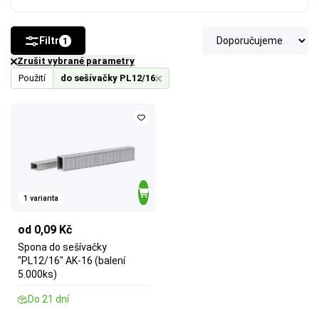
Filtr
1
Zrušit vybrané parametry
Použití
do sešívačky PL12/16
1 varianta
od 0,09 Kč
Spona do sešívačky
"PL12/16" AK-16 (balení
5.000ks)
Do 21 dní