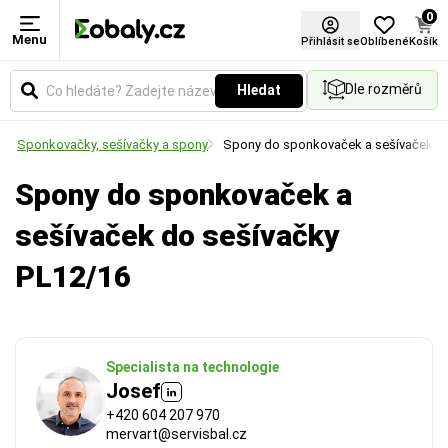
0
Menu
Použití
Přihlásit se
Oblíbené
Košík
Dle rozměrů
Hledat
Určuje způsob aplikace fólie. Vyberte si variantu
pro ruční balení, nebo pro použití v balicích strojích.
í
Sponkovačky, sešívačky a spony
Spony do sponkovaček a sešívaček
Spony do sponkovaček a
sešívaček do sešívačky
PL12/16
Specialista na technologie
Josef
+420 604 207 970
mervart@servisbal.cz