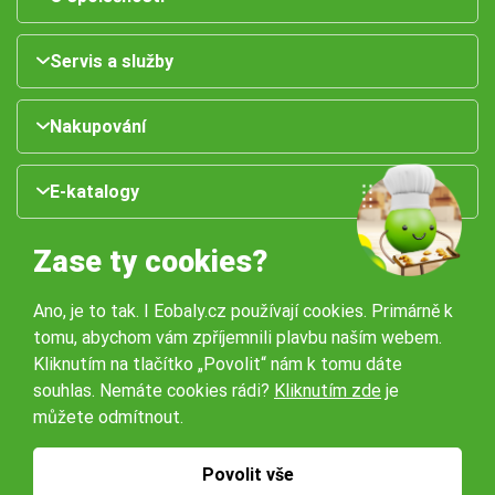
Servis a služby
Nakupování
E-katalogy
Zase ty cookies?
Ano, je to tak. I Eobaly.cz používají cookies. Primárně k
tomu, abychom vám zpříjemnili plavbu naším webem.
Kliknutím na tlačítko „Povolit“ nám k tomu dáte
souhlas. Nemáte cookies rádi?
Kliknutím zde
je
Naše pobočky:
můžete odmítnout.
Obchodní podmínky
Ochrana osobníchů údajů
Povolit vše