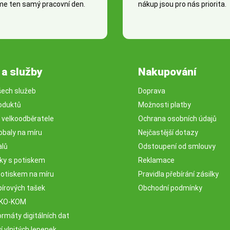
e ten samý pracovní den.
nákup jsou pro nás priorita.
 a služby
Nakupování
šech služeb
Doprava
oduktů
Možnosti platby
o velkoodběratele
Ochrana osobních údajů
obaly na míru
Nejčastější dotazy
alů
Odstoupení od smlouvy
sky s potiskem
Reklamace
potiskem na míru
Pravidla přebírání zásilky
pírových tašek
Obchodní podmínky
EKO-KOM
rmáty digitálních dat
 vlnitých lepenek