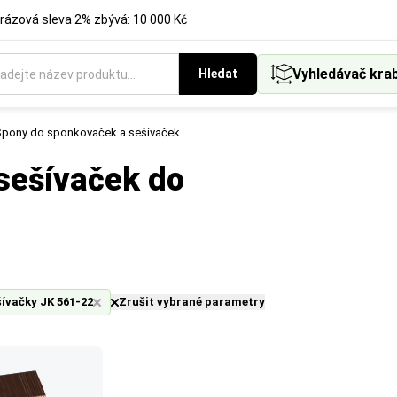
rázová sleva 2% zbývá: 10 000 Kč
Vyhledávač kra
Hledat
pony do sponkovaček a sešívaček
sešívaček do
šívačky JK 561-22
Zrušit vybrané parametry