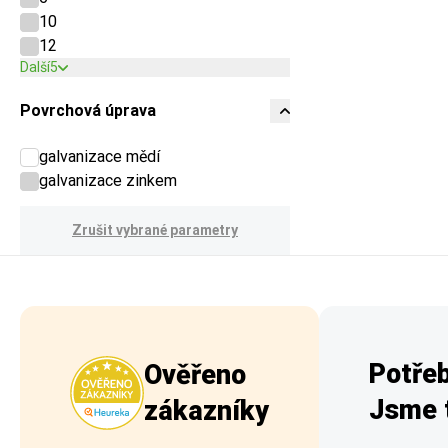
10
12
Další
5
Povrchová úprava
galvanizace mědí
galvanizace zinkem
Zrušit vybrané parametry
Potřeb
Ověřeno
Jsme t
zákazníky