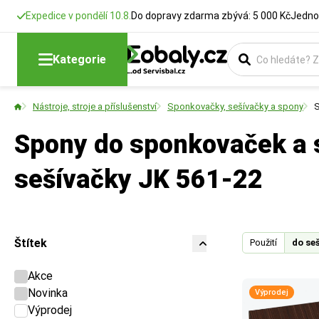
Expedice v pondělí 10.8.
Do dopravy zdarma zbývá: 5 000 Kč
Jedno
Kategorie
Nástroje, stroje a příslušenství
Sponkovačky, sešívačky a spony
S
Spony do sponkovaček a 
sešívačky JK 561-22
Štítek
Použití
do se
Akce
Novinka
Výprodej
Výprodej