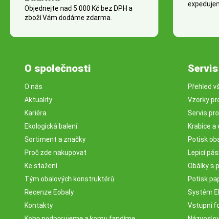
expedujem
Objednejte nad 5 000 Kč bez DPH a
zboží Vám dodáme zdarma.
O společnosti
Servis
O nás
Přehled v
Aktuality
Vzorky pr
Kariéra
Servis pr
Ekologická balení
Krabice a 
Sortiment a značky
Potisk ob
Proč zde nakupovat
Lepicí pá
Ke stažení
Obálky s 
Tým obalových konstruktérů
Potisk pa
Recenze Eobaly
Systém 
Kontakty
Vstupní fo
Koho podporujeme a komu fandíme
Názvosloví