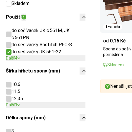
Skladem
Použití
1 varianta
do sešívaček JK c.561M, JK
c.561PN
od 0,16 Kč
do sešívačky Bostitch P6C-8
Spona do sešív
do sešívačky JK 561-22
poměděná
Další
4
Skladem
Šířka hřbetu spony (mm)
10,6
Nenašli jst
11,5
12,35
Další
3
Délka spony (mm)
6