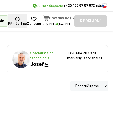
Jsme k dispozici
+420 499 97 97 97
O nás
Prázdný košík
bic
K POKLADNĚ
Přihlásit se
Oblíbené
s DPH
bez DPH
Specialista na
+420 604 207 970
technologie
mervart@servisbal.cz
Josef