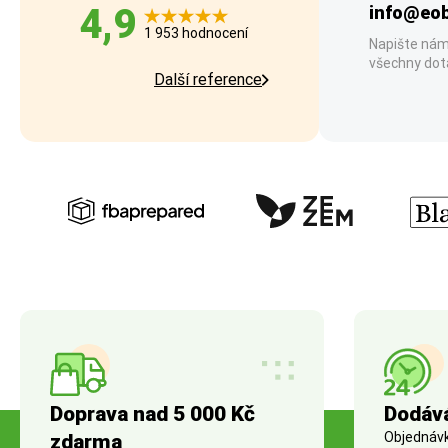
4,9
info@eob
1 953 hodnocení
Napište nám
všechny dot
Další reference
Doprava nad 5 000 Kč
Dodáv
Objednávky
zdarma