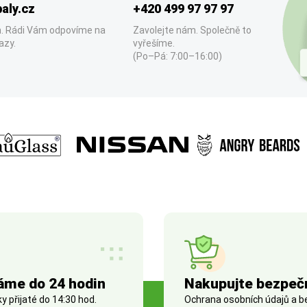
aly.cz
+420 499 97 97 97
. Rádi Vám odpovíme na
Zavolejte nám. Společně to
azy.
vyřešíme.
(Po–Pá: 7:00–16:00)
áme do 24 hodin
Nakupujte bezpeč
 přijaté do 14:30 hod.
Ochrana osobních údajů a 