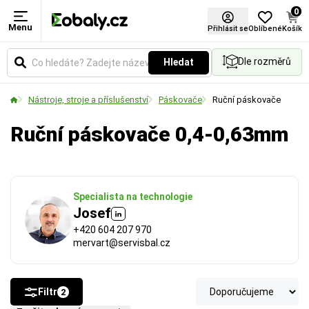
0
Menu
Šířka pásky (mm)
Přihlásit se
Oblíbené
Košík
Dle rozměrů
Hledat
Udává šířku pásky nebo materiálu v milimetrech.
Vyberte si rozměr podle požadované pevnosti
Nástroje, stroje a příslušenství
Páskovače
Ruční páskovače
spoje a velikosti balených předmětů.
Ruční páskovače 0,4-0,63mm
Specialista na technologie
Josef
+420 604 207 970
mervart@servisbal.cz
Filtr
2