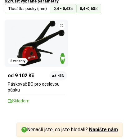
Zrušit vybrané parametry
Tloušťka pásky (mm)
0,4 - 0,63
0,4-0,63
2 varianty
od 9 102 Kč
až -5%
Páskovač BO pro ocelovou
pásku
Skladem
Nenašli jste, co jste hledali?
Napište nám