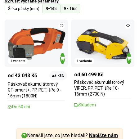
Zrušit vybrané parametry
Šířka pásky (mm)
9-16
9 - 16
1 varianta
1 varianta
od 60 499 Kč
od 43 043 Kč
až -3%
Páskovač akumulátorový
Páskovač akumulátorový
VIPER, PP, PET, šíře 10-
GT-smart+, PP, PET, šíře 9 -
16mm (2700 N)
16mm (1800N)
Skladem
Do 60 dní
Nenašli jste, co jste hledali?
Napište nám