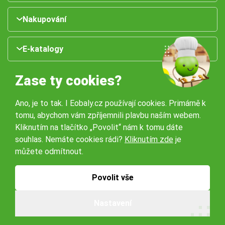
Nakupování
E-katalogy
Zase ty cookies?
Ano, je to tak. I Eobaly.cz používají cookies. Primárně k
tomu, abychom vám zpříjemnili plavbu naším webem.
Kliknutím na tlačítko „Povolit“ nám k tomu dáte
souhlas. Nemáte cookies rádi?
Kliknutím zde
je
Naše pobočky:
můžete odmítnout.
Obchodní podmínky
Ochrana osobníchů údajů
Povolit vše
Nastavení
© 2026 Servisbal Obaly s.r.o. Všechna práva vyhrazena.