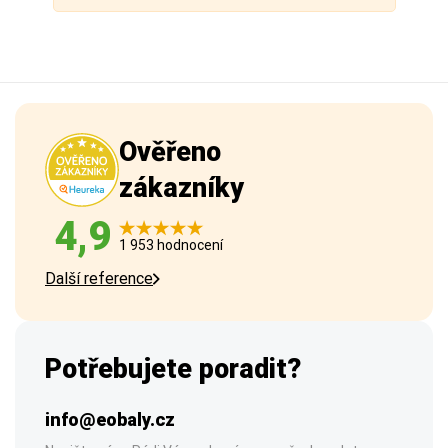
Ověřeno
zákazníky
4,9
1 953 hodnocení
Další reference
Potřebujete poradit?
info@eobaly.cz