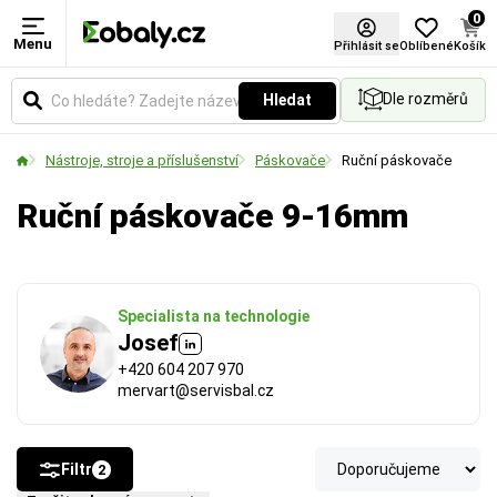
0
Menu
Šířka pásky (mm)
Přihlásit se
Oblíbené
Košík
Dle rozměrů
Hledat
Udává šířku pásky nebo materiálu v milimetrech.
Vyberte si rozměr podle požadované pevnosti
Nástroje, stroje a příslušenství
Páskovače
Ruční páskovače
spoje a velikosti balených předmětů.
Ruční páskovače 9-16mm
Specialista na technologie
Josef
+420 604 207 970
mervart@servisbal.cz
Filtr
2