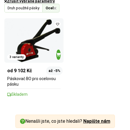
Zrušit vybrané parametry
Druh použité pásky
Ocel
3 varianty
od 9 102 Kč
až -5%
Páskovač BO pro ocelovou
pásku
Skladem
Nenašli jste, co jste hledali?
Napište nám