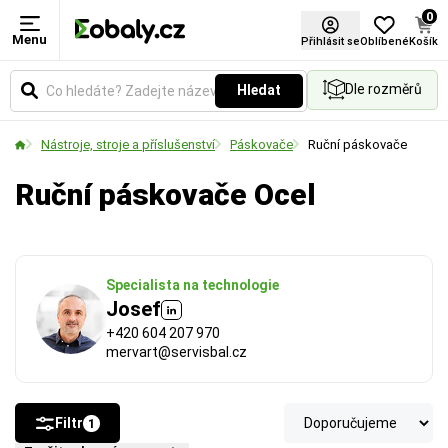
0
Menu
Šířka pásky (mm)
Přihlásit se
Oblíbené
Košík
Dle rozměrů
Hledat
Udává šířku pásky nebo materiálu v milimetrech.
Vyberte si rozměr podle požadované pevnosti
Nástroje, stroje a příslušenství
Páskovače
Ruční páskovače
spoje a velikosti balených předmětů.
Ruční páskovače Ocel
Specialista na technologie
Josef
+420 604 207 970
mervart@servisbal.cz
Filtr
1