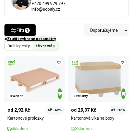
+420 499 979 797
info@eobaly.cz
Filtr
1
Zrušit vybrané parametry
Druh lepenky
třívrstvá
8 variant
2 varianty
od 2,92 Kč
od 29,37 Kč
až -42%
až -16%
Kartonové proložky
Kartonová víka na boxy
Skladem
Skladem