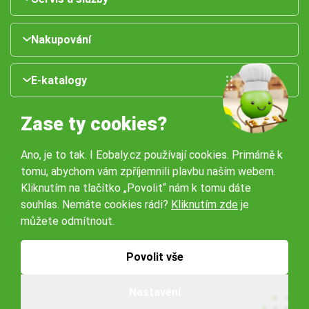
Nakupování
E-katalogy
Zase ty cookies?
Ano, je to tak. I Eobaly.cz používají cookies. Primárně k
tomu, abychom vám zpříjemnili plavbu naším webem.
Kliknutím na tlačítko „Povolit“ nám k tomu dáte
souhlas. Nemáte cookies rádi?
Kliknutím zde
je
Naše pobočky:
můžete odmítnout.
Obchodní podmínky
Ochrana osobníchů údajů
Povolit vše
Nastavení
© 2026 Servisbal Obaly s.r.o. Všechna práva vyhrazena.