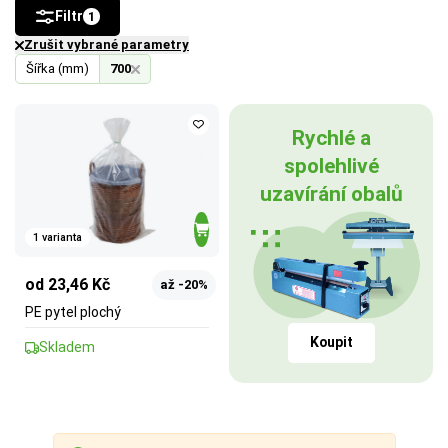
Filtr
1
Zrušit vybrané parametry
Šířka (mm)
700
Rychlé a
spolehlivé
uzavírání obalů
1 varianta
od 23,46 Kč
až -20%
PE pytel plochý
Koupit
Skladem