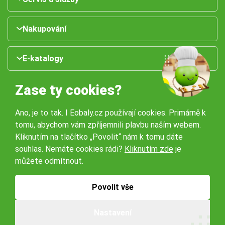
Nakupování
E-katalogy
Zase ty cookies?
Ano, je to tak. I Eobaly.cz používají cookies. Primárně k
tomu, abychom vám zpříjemnili plavbu naším webem.
Kliknutím na tlačítko „Povolit“ nám k tomu dáte
souhlas. Nemáte cookies rádi?
Kliknutím zde
je
Naše pobočky:
můžete odmítnout.
Obchodní podmínky
Ochrana osobníchů údajů
Povolit vše
Nastavení
© 2026 Servisbal Obaly s.r.o. Všechna práva vyhrazena.