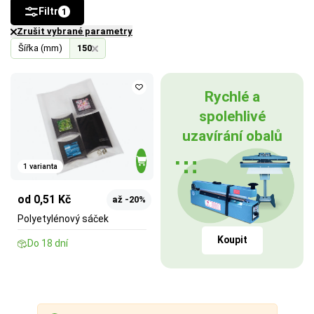
Filtr
1
Zrušit vybrané parametry
Šířka (mm)
150
Rychlé a
spolehlivé
uzavírání obalů
1 varianta
od 0,51 Kč
až -20%
Polyetylénový sáček
Koupit
Do 18 dní