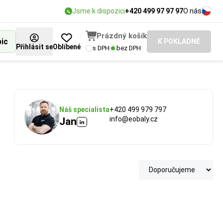
Jsme k dispozici
+420 499 97 97 97
O nás
Prázdný košík
bic
K POKLADNĚ
Přihlásit se
Oblíbené
s DPH
bez DPH
Náš specialista
+420 499 979 797
info@eobaly.cz
Jan