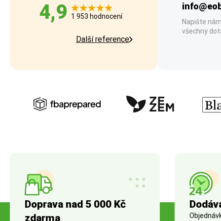
4,9
info@eob
1 953 hodnocení
Napište nám
všechny dot
Další reference
Doprava nad 5 000 Kč
Dodáv
Objednávky
zdarma