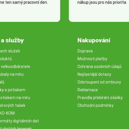
e ten samý pracovní den.
nákup jsou pro nás priorita.
 a služby
Nakupování
šech služeb
Doprava
oduktů
Možnosti platby
o velkoodběratele
Ochrana osobních údajů
obaly na míru
Nejčastější dotazy
alů
Odstoupení od smlouvy
sky s potiskem
Reklamace
potiskem na míru
Pravidla přebírání zásilky
pírových tašek
Obchodní podmínky
EKO-KOM
rmáty digitálních dat
 vlnitých lepenek