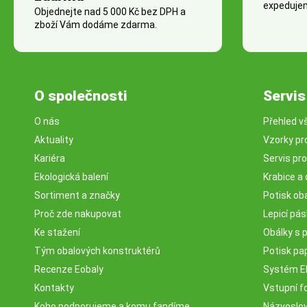
expedujem
Objednejte nad 5 000 Kč bez DPH a
zboží Vám dodáme zdarma.
O společnosti
Servis
O nás
Přehled v
Aktuality
Vzorky pr
Kariéra
Servis pr
Ekologická balení
Krabice a 
Sortiment a značky
Potisk ob
Proč zde nakupovat
Lepicí pá
Ke stažení
Obálky s 
Tým obalových konstruktérů
Potisk pa
Recenze Eobaly
Systém 
Kontakty
Vstupní fo
Koho podporujeme a komu fandíme
Názvosloví