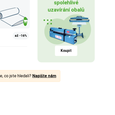
spolehlivé
uzavírání obalů
až -16%
Koupit
e, co jste hledali?
Napište nám