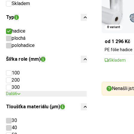
Skladem
Typ
8 variant
hadice
plochá
od 1 296 Kč
polohadice
PE fólie hadice
Šířka role (mm)
Skladem
100
200
300
Nenašli jst
Další
6
Tloušťka materiálu (µm)
30
40