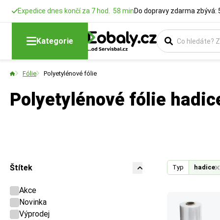
Expedice dnes končí za 7 hod. 58 min
Do dopravy zdarma zbývá: 
Kategorie
Fólie
Polyetylénové fólie
Polyetylénové fólie hadic
Štítek
Typ
hadice
Akce
Novinka
Výprodej