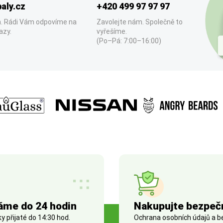
aly.cz
+420 499 97 97 97
. Rádi Vám odpovíme na
Zavolejte nám. Společně to
azy.
vyřešíme.
(Po–Pá: 7:00–16:00)
áme do 24 hodin
Nakupujte bezpeč
 přijaté do 14:30 hod.
Ochrana osobních údajů a 