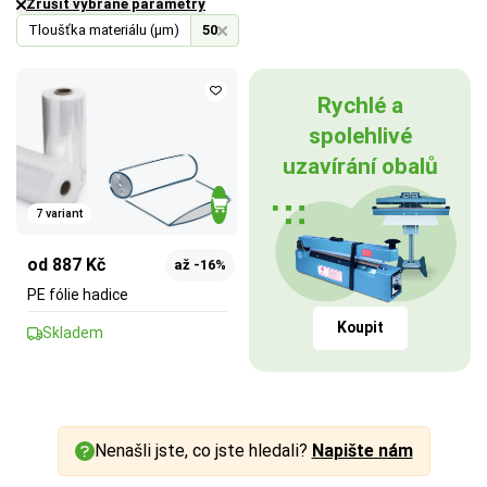
Zrušit vybrané parametry
Tloušťka materiálu (µm)
50
Rychlé a
spolehlivé
uzavírání obalů
7 variant
od 887 Kč
až -16%
PE fólie hadice
Koupit
Skladem
Nenašli jste, co jste hledali?
Napište nám