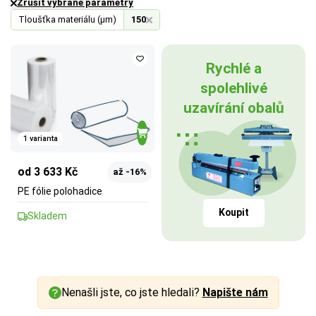
Zrušit vybrané parametry
Tloušťka materiálu (µm)
150
Rychlé a
spolehlivé
uzavírání obalů
1 varianta
od 3 633 Kč
až -16%
PE fólie polohadice
Koupit
Skladem
Nenašli jste, co jste hledali?
Napište nám