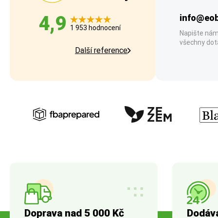
4,9
info@eob
1 953 hodnocení
Napište nám
všechny dot
Další reference
Doprava nad 5 000 Kč
Dodáv