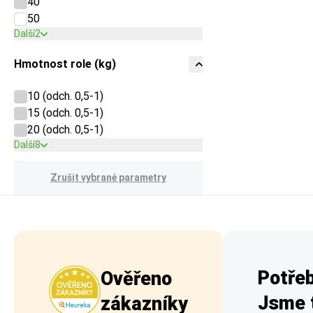
40
50
Další
2
Hmotnost role (kg)
10 (odch. 0,5-1)
15 (odch. 0,5-1)
20 (odch. 0,5-1)
Další
8
Zrušit vybrané parametry
Potřeb
Ověřeno
Jsme t
zákazníky