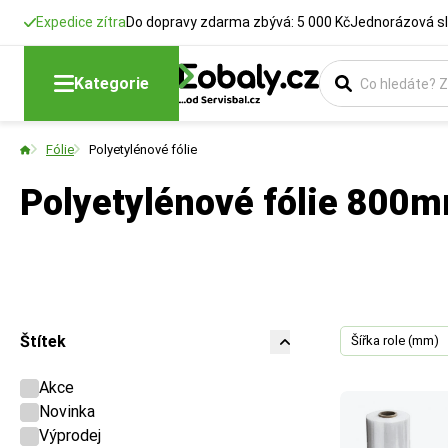
Expedice zítra
Do dopravy zdarma zbývá: 5 000 Kč
Jednorázová sl
Kategorie
Fólie
Polyetylénové fólie
Polyetylénové fólie 800
Štítek
Šířka role (mm)
Akce
Novinka
Výprodej