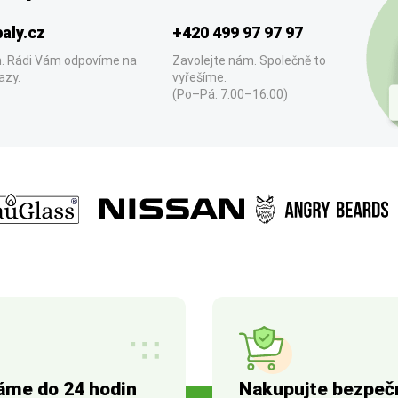
aly.cz
+420 499 97 97 97
. Rádi Vám odpovíme na
Zavolejte nám. Společně to
azy.
vyřešíme.
(Po–Pá: 7:00–16:00)
áme do 24 hodin
Nakupujte bezpeč