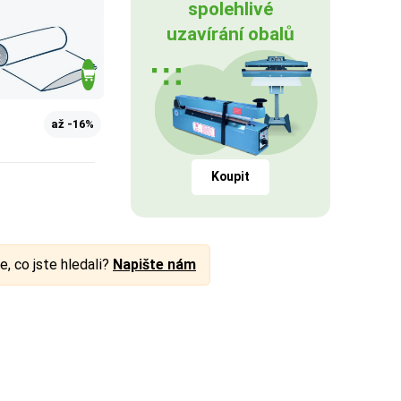
spolehlivé
uzavírání obalů
až -16%
Koupit
e, co jste hledali?
Napište nám