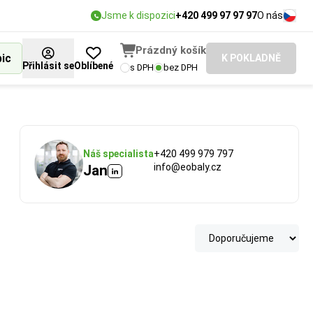
Jsme k dispozici
+420 499 97 97 97
O nás
Prázdný košík
bic
K POKLADNĚ
Přihlásit se
Oblíbené
s DPH
bez DPH
Náš specialista
+420 499 979 797
info@eobaly.cz
Jan