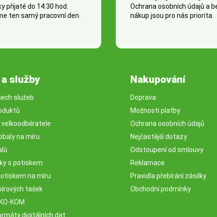
 přijaté do 14:30 hod.
Ochrana osobních údajů a 
e ten samý pracovní den.
nákup jsou pro nás priorita.
 a služby
Nakupování
šech služeb
Doprava
oduktů
Možnosti platby
o velkoodběratele
Ochrana osobních údajů
obaly na míru
Nejčastější dotazy
alů
Odstoupení od smlouvy
sky s potiskem
Reklamace
potiskem na míru
Pravidla přebírání zásilky
pírových tašek
Obchodní podmínky
EKO-KOM
rmáty digitálních dat