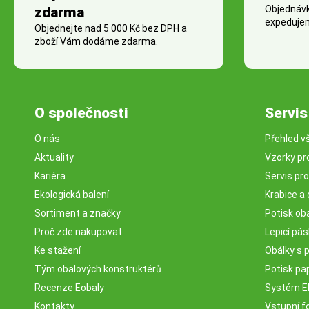
Objednávky
zdarma
expedujem
Objednejte nad 5 000 Kč bez DPH a
zboží Vám dodáme zdarma.
O společnosti
Servis
O nás
Přehled v
Aktuality
Vzorky pr
Kariéra
Servis pr
Ekologická balení
Krabice a 
Sortiment a značky
Potisk ob
Proč zde nakupovat
Lepicí pá
Ke stažení
Obálky s 
Tým obalových konstruktérů
Potisk pa
Recenze Eobaly
Systém 
Kontakty
Vstupní fo