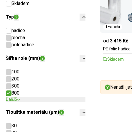
Skladem
Typ
1 varianta
hadice
plochá
od 3 415 Kč
polohadice
PE fólie hadice
Šířka role (mm)
Skladem
100
200
300
Nenašli jst
800
Další
5
Tloušťka materiálu (µm)
30