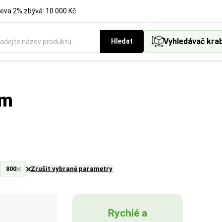
eva 2% zbývá: 10 000 Kč
Vyhledávač kra
Hledat
mm
800
Zrušit vybrané parametry
Rychlé a