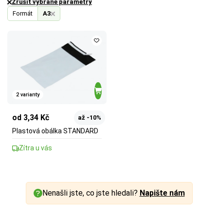
Zrušit vybrané parametry
Formát
A3
2 varianty
od 3,34 Kč
až -10%
Plastová obálka STANDARD
Zítra u vás
Nenašli jste, co jste hledali?
Napište nám