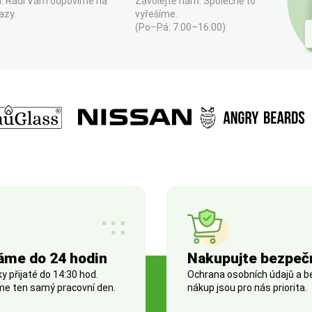
. Rádi Vám odpovíme na
Zavolejte nám. Společně to
azy.
vyřešíme.
(Po–Pá: 7:00–16:00)
áme do 24 hodin
Nakupujte bezpeč
 přijaté do 14:30 hod.
Ochrana osobních údajů a 
e ten samý pracovní den.
nákup jsou pro nás priorita.