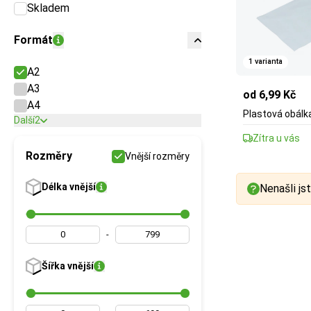
Skladem
Formát
1 varianta
A2
A3
od 6,99 Kč
A4
Plastová obál
Další
2
Zítra u vás
Rozměry
Vnější rozměry
Délka
vnější
Nenašli jst
-
Šířka
vnější