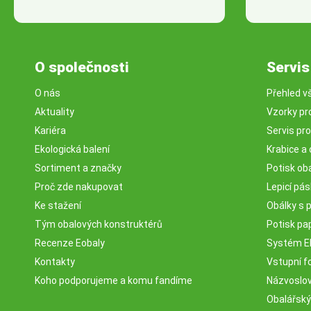
O společnosti
Servis
O nás
Přehled v
Aktuality
Vzorky pr
Kariéra
Servis pr
Ekologická balení
Krabice a 
Sortiment a značky
Potisk ob
Proč zde nakupovat
Lepicí pá
Ke stažení
Obálky s 
Tým obalových konstruktérů
Potisk pa
Recenze Eobaly
Systém 
Kontakty
Vstupní fo
Koho podporujeme a komu fandíme
Názvosloví
Obalářský