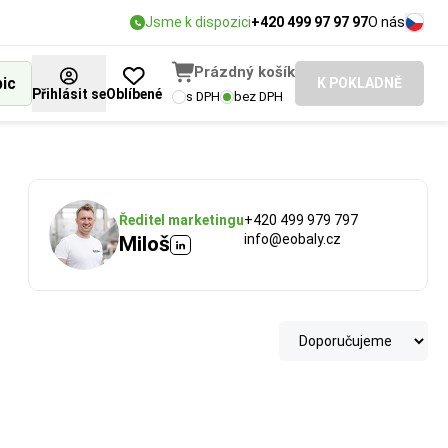
Jsme k dispozici
+420 499 97 97 97
O nás
Prázdný košík
bic
K POKLADNĚ
Přihlásit se
Oblíbené
s DPH
bez DPH
Ředitel marketingu
+420 499 979 797
info@eobaly.cz
Miloš