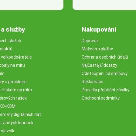
 a služby
Nakupování
šech služeb
Doprava
oduktů
Možnosti platby
o velkoodběratele
Ochrana osobních údajů
obaly na míru
Nejčastější dotazy
alů
Odstoupení od smlouvy
sky s potiskem
Reklamace
potiskem na míru
Pravidla přebírání zásilky
pírových tašek
Obchodní podmínky
EKO-KOM
rmáty digitálních dat
 vlnitých lepenek
 slovník