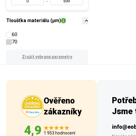
-
Tloušťka materiálu (µm)
60
70
Zrušit vybrané parametry
Potřeb
Ověřeno
Jsme t
zákazníky
4,9
info@eob
1 953 hodnocení