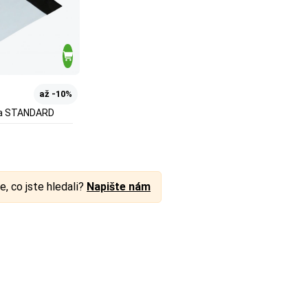
až -10%
ka STANDARD
e, co jste hledali?
Napište nám