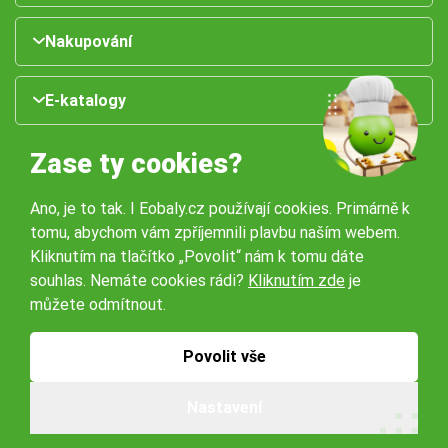
Nakupování
E-katalogy
Zase ty cookies?
Ano, je to tak. I Eobaly.cz používají cookies. Primárně k
tomu, abychom vám zpříjemnili plavbu naším webem.
Kliknutím na tlačítko „Povolit“ nám k tomu dáte
souhlas. Nemáte cookies rádi?
Kliknutím zde
je
Naše pobočky:
můžete odmítnout.
Obchodní podmínky
Ochrana osobníchů údajů
Povolit vše
Nastavení
© 2026 Servisbal Obaly s.r.o. Všechna práva vyhrazena.