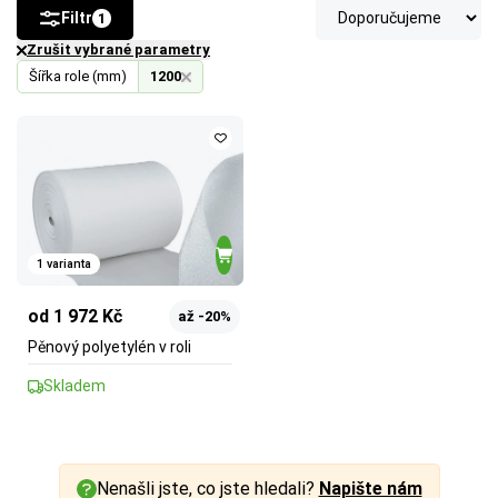
Filtr
1
Zrušit vybrané parametry
Šířka role (mm)
1200
1 varianta
od 1 972 Kč
až -20%
Pěnový polyetylén v roli
Skladem
Nenašli jste, co jste hledali?
Napište nám