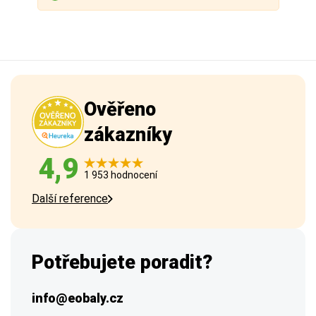
Ověřeno
zákazníky
4,9
1 953 hodnocení
Další reference
Potřebujete poradit?
info@eobaly.cz