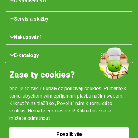
O společnosti
Servis a služby
Nakupování
E-katalogy
Zase ty cookies?
Ano, je to tak. I Eobaly.cz používají cookies. Primárně k
tomu, abychom vám zpříjemnili plavbu naším webem.
Kliknutím na tlačítko „Povolit“ nám k tomu dáte
souhlas. Nemáte cookies rádi?
Kliknutím zde
je
Naše pobočky:
můžete odmítnout.
Obchodní podmínky
Ochrana osobníchů údajů
Povolit vše