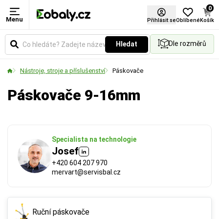
0
Menu
Šířka pásky (mm)
Přihlásit se
Oblíbené
Košík
Dle rozměrů
Hledat
Udává šířku pásky nebo materiálu v milimetrech.
Vyberte si rozměr podle požadované pevnosti
Nástroje, stroje a příslušenství
Páskovače
spoje a velikosti balených předmětů.
Páskovače 9-16mm
Specialista na technologie
Josef
+420 604 207 970
mervart@servisbal.cz
Ruční páskovače