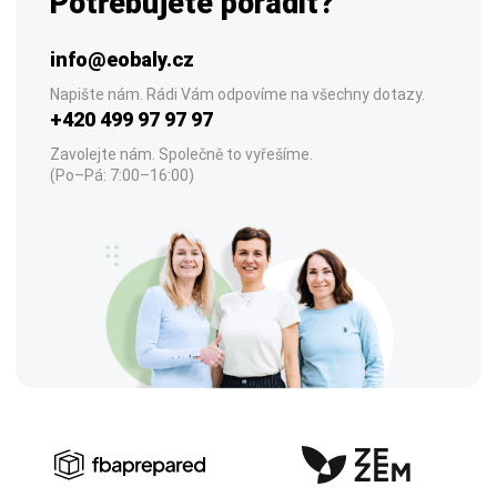
Potřebujete poradit?
info@eobaly.cz
Napište nám. Rádi Vám odpovíme na všechny dotazy.
+420 499 97 97 97
Zavolejte nám. Společně to vyřešíme.
(Po–Pá: 7:00–16:00)