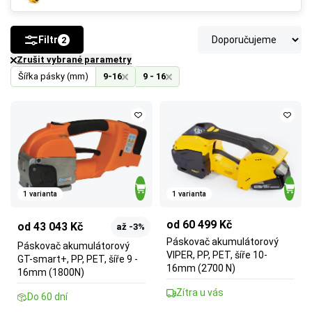
Filtr
2
Zrušit vybrané parametry
Šířka pásky (mm)
9-16
9 - 16
1 varianta
1 varianta
od 60 499 Kč
od 43 043 Kč
až -3%
Páskovač akumulátorový
Páskovač akumulátorový
VIPER, PP, PET, šíře 10-
GT-smart+, PP, PET, šíře 9 -
16mm (2700 N)
16mm (1800N)
Zítra u vás
Do 60 dní