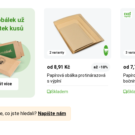
obálek už
tek kusů
2 varianty
3 vari
od 8,91 Kč
od 7,
až -10%
Papírová obálka protinárazová
Papíro
s výplní
boční
it více
Skladem
Skl
e, co jste hledali?
Napište nám