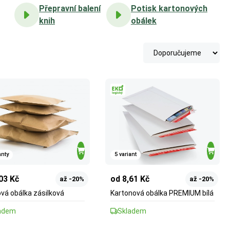
Přepravní balení
Potisk kartonových
knih
obálek
anty
5 variant
03 Kč
od 8,61 Kč
až -20%
až -20%
ová obálka zásilková
Kartonová obálka PREMIUM bílá
adem
Skladem