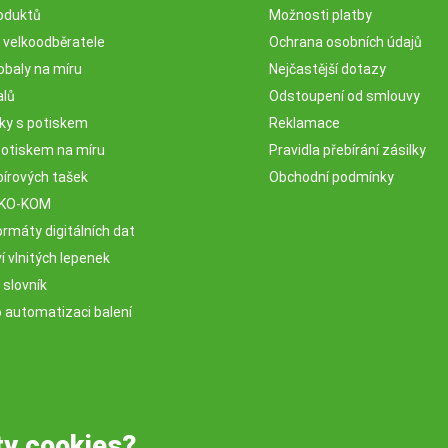
oduktů
Možnosti platby
o velkoodběratele
Ochrana osobních údajů
obaly na míru
Nejčastější dotazy
alů
Odstoupení od smlouvy
sky s potiskem
Reklamace
potiskem na míru
Pravidla přebírání zásilky
pírových tašek
Obchodní podmínky
EKO-KOM
rmáty digitálních dat
 vlnitých lepenek
 slovník
o automatizaci balení
ty cookies?