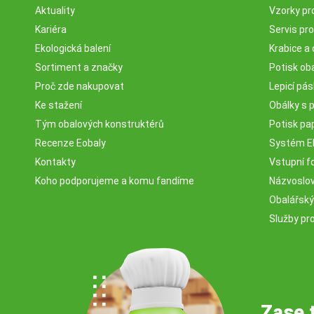
Aktuality
Vzorky pr
Kariéra
Servis pr
Ekologická balení
Krabice a 
Sortiment a značky
Potisk ob
Proč zde nakupovat
Lepicí pá
Ke stažení
Obálky s 
Tým obalových konstruktérů
Potisk pa
Recenze Eobaly
Systém 
Kontakty
Vstupní fo
Koho podporujeme a komu fandíme
Názvosloví
Obalářský
Služby pr
Zase 