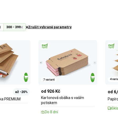
)
300 - 399
Zrušit vybrané parametry
4 vari
7 variant
od 926 Kč
od 6,
až -20%
Kartonová obálka s vaším
lka PREMIUM
Papír
potiskem
Skl
Do 8 dní