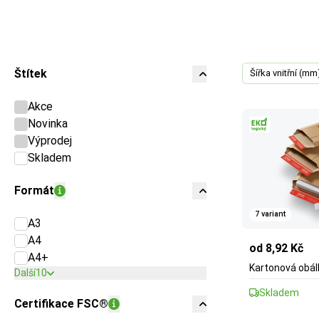
Štítek
Šířka vnitřní (mm
Akce
Novinka
Výprodej
Skladem
Formát
7 variant
A3
A4
od 8,92 Kč
A4+
Kartonová obá
Další
10
Skladem
Certifikace FSC®