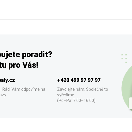
ujete poradit?
u pro Vás!
aly.cz
+420 499 97 97 97
. Rádi Vám odpovíme na
Zavolejte nám. Společně to
azy.
vyřešíme.
(Po–Pá: 7:00–16:00)