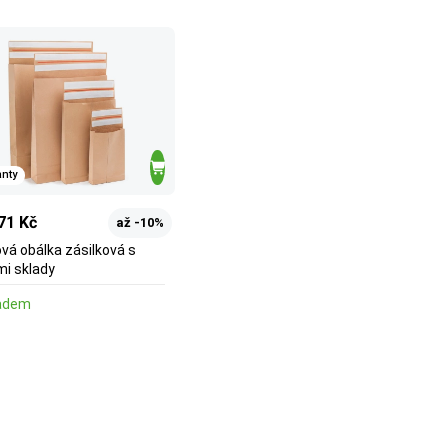
anty
71 Kč
až -10%
vá obálka zásilková s
mi sklady
adem