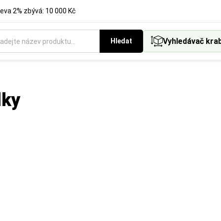
eva 2% zbývá: 10 000 Kč
Vyhledávač kra
Hledat
lky