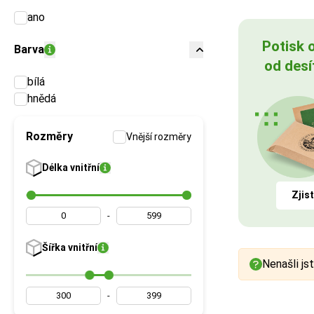
ano
Potisk 
Barva
od desí
bílá
hnědá
Rozměry
Vnější rozměry
Délka
vnitřní
Zjist
-
Šířka
vnitřní
Nenašli jst
-