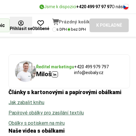
Jsme k dispozici
+420 499 97 97 97
O nás
Prázdný košík
bic
K POKLADNĚ
Přihlásit se
Oblíbené
s DPH
bez DPH
Ředitel marketingu
+420 499 979 797
info@eobaly.cz
Miloš
Články s kartonovými a papírovými obálkami
Jak zabalit knihu
Papírové obálky pro zasílání textilu
Obálky s potiskem na míru
Naše videa s obálkami