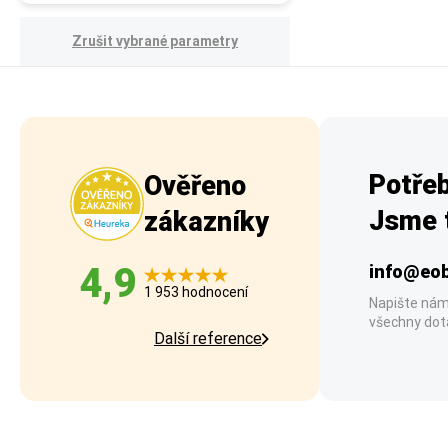
Zrušit vybrané parametry
Potřeb
Ověřeno
Jsme t
zákazníky
4,9
info@eob
1 953 hodnocení
Napište nám
všechny dot
Další reference