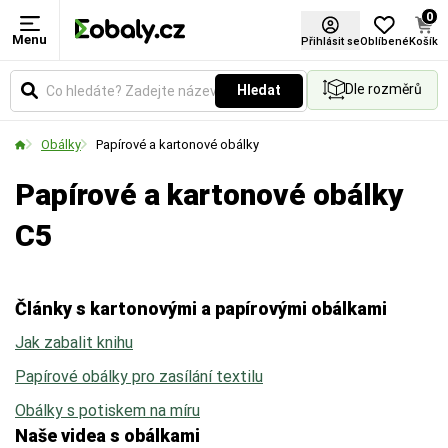
0
Menu
Formát
Certifikace FSC®
Barva
Délka
Šířka
Přihlásit se
Oblíbené
Košík
Dle rozměrů
Hledat
Vyberte si produkt podle standardních formátů.
Vyberte si barevné provedení obalů a balicích
Udává reálnou vnitřní délku obálky. Klíčový rozměr
Udává reálnou vnitřní šířku obálky. Klíčový rozměr
materiálů podle vašich preferencí.
pro ověření, zda se váš produkt bezpečně a
pro ověření, zda se váš produkt bezpečně a
Obálky
Papírové a kartonové obálky
pohodlně vejde dovnitř.
pohodlně vejde dovnitř.
Papírové a kartonové obálky
C5
Články s kartonovými a papírovými obálkami
Jak zabalit knihu
Papírové obálky pro zasílání textilu
Obálky s potiskem na míru
Naše videa s obálkami