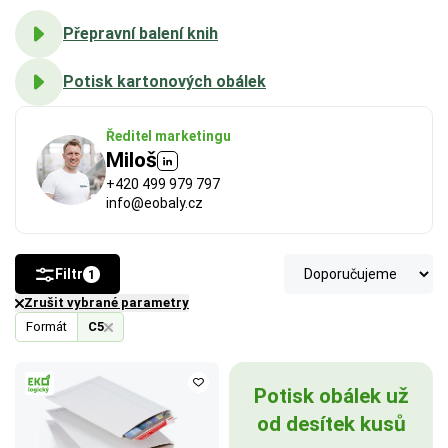
Přepravní balení knih
Potisk kartonových obálek
Ředitel marketingu
Miloš
+420 499 979 797
info@eobaly.cz
FSC®
 (Forest Stewardship Council) zaručuje, že 
použitý papír nebo karton pochází z odpovědně a 
udržitelně spravovaných lesů. Výrobky s tímto 
Filtr
1
označením podporují šetrné hospodaření 
Zrušit vybrané parametry
s přírodními zdroji.
Formát
C5
Více o ekologických certifikátech
Potisk obálek už
od desítek kusů