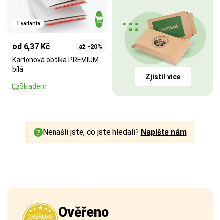
1 varianta
od 6,37 Kč
až -20%
Kartonová obálka PREMIUM
bílá
Zjistit více
Skladem
Nenašli jste, co jste hledali?
Napište nám
Ověřeno