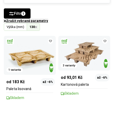
Filtr
1
Zrušit vybrané parametry
Výška (mm)
130
3 varianty
1 varianta
od 93,01 Kč
až -6%
od 183 Kč
až -6%
Kartonová paleta
Paleta lisovaná
Skladem
Skladem