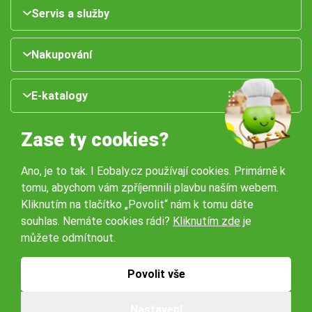
Servis a služby
Nakupování
E-katalogy
Zase ty cookies?
Ano, je to tak. I Eobaly.cz používají cookies. Primárně k
tomu, abychom vám zpříjemnili plavbu naším webem.
Kliknutím na tlačítko „Povolit“ nám k tomu dáte
souhlas. Nemáte cookies rádi?
Kliknutím zde
je
Naše pobočky:
můžete odmítnout.
Obchodní podmínky
Ochrana osobníchů údajů
Povolit vše
Nastavení