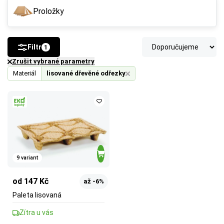
Proložky
Filtr
1
Zrušit vybrané parametry
Materiál
lisované dřevěné odřezky
9 variant
od 147 Kč
až -6%
Paleta lisovaná
Zítra u vás