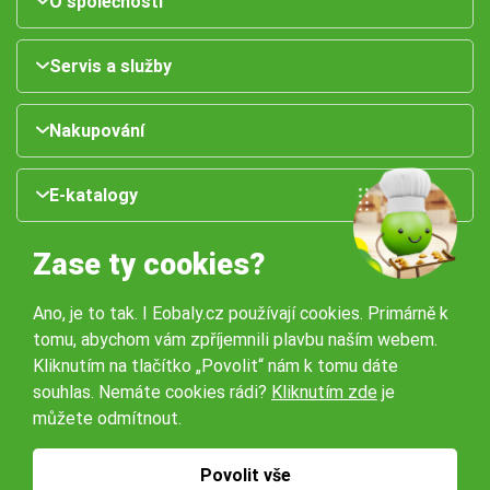
O společnosti
Servis a služby
Nakupování
E-katalogy
Zase ty cookies?
Ano, je to tak. I Eobaly.cz používají cookies. Primárně k
tomu, abychom vám zpříjemnili plavbu naším webem.
Kliknutím na tlačítko „Povolit“ nám k tomu dáte
souhlas. Nemáte cookies rádi?
Kliknutím zde
je
Naše pobočky:
můžete odmítnout.
Obchodní podmínky
Ochrana osobníchů údajů
Povolit vše