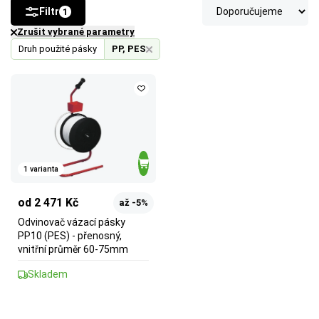
Filtr
1
Zrušit vybrané parametry
Druh použité pásky
PP, PES
1 varianta
od 2 471 Kč
až -5%
Odvinovač vázací pásky
PP10 (PES) - přenosný,
vnitřní průměr 60-75mm
Skladem