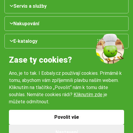
Servis a služby
Nakupování
E-katalogy
Zase ty cookies?
Ano, je to tak. I Eobaly.cz používají cookies. Primárně k
tomu, abychom vám zpříjemnili plavbu naším webem.
Kliknutím na tlačítko „Povolit“ nám k tomu dáte
souhlas. Nemáte cookies rádi?
Kliknutím zde
je
Naše pobočky:
můžete odmítnout.
Obchodní podmínky
Ochrana osobníchů údajů
Povolit vše
Nastavení